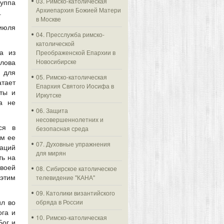
03. Римско-католическая
уппа
Архиепархия Божией Матери
.
в Москве
 июля
04. Пресслужба римско-
католической
Преображенской Епархии в
а из
Новосибирске
слова
 для
05. Римско-католическая
атает
Епархия Святого Иосифа в
ты и
Иркутске
а не
06. Защита
несовершеннолетних и
ся в
безопасная среда
ом ее
07. Духовные упражнения
заций
для мирян
ть на
своей
08. Сибирское католическое
телевидение "КАНА"
этим
09. Католики византийского
обряда в России
ил во
ога и
10. Римско-католическая
Бог и