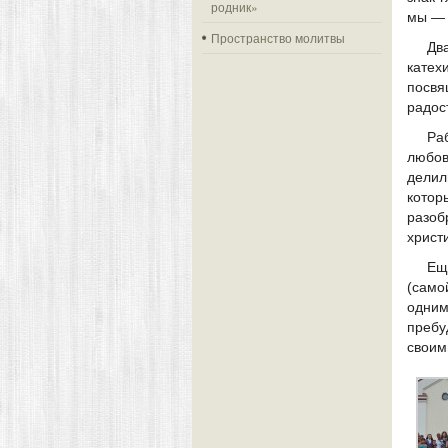
родник»
мы — 
Пространство молитвы
Дв
катех
посвя
радос
Раб
любов
делил
котор
разоб
христ
Ещ
(само
одним
пребу
своим