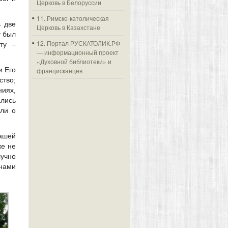
Церковь в Белоруссии
11. Римско-католическая
 две
Церковь в Казахстане
у был
12. Портал РУСКАТОЛИК.РФ
ту –
— информационный проект
«Духовной библиотеки» и
и Его
францисканцев
ство;
ниях,
ались
яли о
нашей
же не
учно
нами