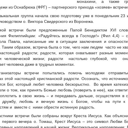
монахини, а также гр
ежи из Оснабрюка (ФРГ) – партнерского прихода «хозяев» встречи
зыкальная группа начала свою подготовку уже в понедельник 23
уководством о. Виктора Свидерского из Воронежа.
мой встречи были предложенные Папой Бенедиктом XVI слов
ния Филиппийцам: «Радуйтесь всегда в Господе!» (Фил 4,4) – 
ола Павла, написанные им в ситуации заключения и опасности
. Таким образом, встреча была о том, чего нам людям часто не хв
астоящей радости; радости, которая охватывает разные момен
и человеческой жизни; радости настолько глубокой, что он
ает человека даже в трудных моментах.
ганизаторы встречи попытались помочь молодежи отправить
ах этой настоящей христианской радости. Осознать, что источник
тся Бог, который любит человека бескорыстно. Во время катехи
или о том, как принять Божью любовь (поверить в нее), как ответи
воплотить в свою жизнь – и передавать дальше, осуществляя в 
 дружбу, любовь и вечную жизнь с Богом, чтобы на пути к 
стям и вместе с ними обрести истинную радость.
астники встречи были собраны вокруг Креста Иисуса. Как объясн
 первого вечера о. Томаш, Крест Иисуса – это символ Любви Б
главных направлений в нашей жизни: Вертикальное направление: 