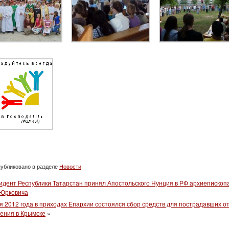
убликовано в разделе
Новости
идент Республики Татарстан принял Апостольского Нунция в РФ архиепископ
 Юрковича
я 2012 года в приходах Епархии состоялся сбор средств для пострадавших о
ения в Крымске
»