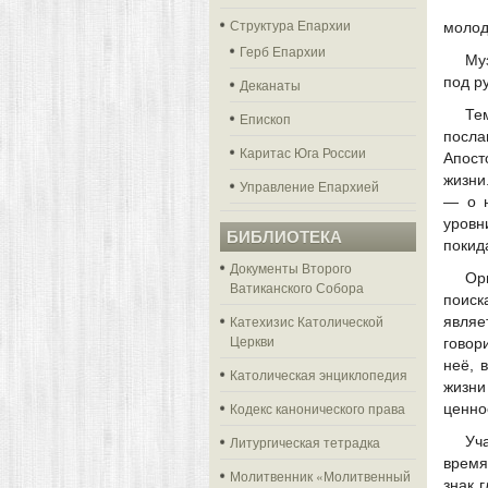
Структура Епархии
молод
Герб Епархии
Му
под р
Деканаты
Те
Епископ
посла
Каритас Юга России
Апост
жизни
Управление Епархией
— о н
уровн
БИБЛИОТЕКА
покид
Документы Второго
Ор
Ватиканского Собора
поиск
Катехизис Католической
являе
Церкви
говор
неё, 
Католическая энциклопедия
жизни
Кодекс канонического права
ценно
Литургическая тетрадка
Уч
время
Молитвенник «Молитвенный
знак 