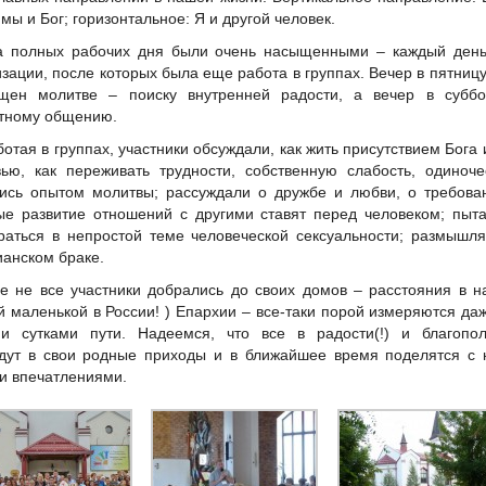
мы и Бог; горизонтальное: Я и другой человек.
а полных рабочих дня были очень насыщенными – каждый день
изации, после которых была еще работа в группах. Вечер в пятниц
щен молитве – поиску внутренней радости, а вечер в суббо
тному общению.
отая в группах, участники обсуждали, как жить присутствием Бога 
ью, как переживать трудности, собственную слабость, одиноче
ись опытом молитвы; рассуждали о дружбе и любви, о требова
ые развитие отношений с другими ставят перед человеком; пыт
раться в непростой теме человеческой сексуальности; размышл
ианском браке.
е не все участники добрались до своих домов – расстояния в 
й маленькой в России! ) Епархии – все-таки порой измеряются да
и сутками пути. Надеемся, что все в радости(!) и благопол
дут в свои родные приходы и в ближайшее время поделятся с 
и впечатлениями.