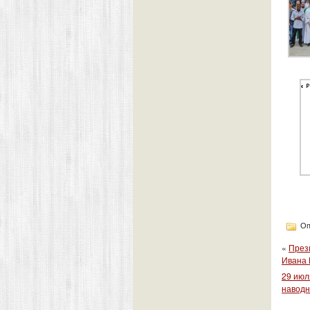
Оп
«
През
Ивана
29 июл
наводн