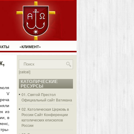
АКТЫ
«КЛИМЕНТ»
к,
[catcal]
КАТОЛИЧЕСКИЕ
РЕСУРСЫ
июля
а V
01. Святой Престол
еча
Официальный сайт Ватикана
иняли
02. Католическая Церковь в
ек из
России
Сайт Конференции
ии, в
католических епископов
енс,
России
стры-