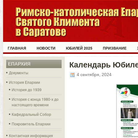
ГЛАВНАЯ
НОВОСТИ
ЮБИЛЕЙ 2025
ПРИЗВАНИЕ
Календарь Юбиле
ЕПАРХИЯ
Документы
4 сентября, 2024
История Епархии
История до 1939
История с конца 1980-х до
настоящего времени
Кафедральный Собор
Покровитель Епархии
Контактная информация