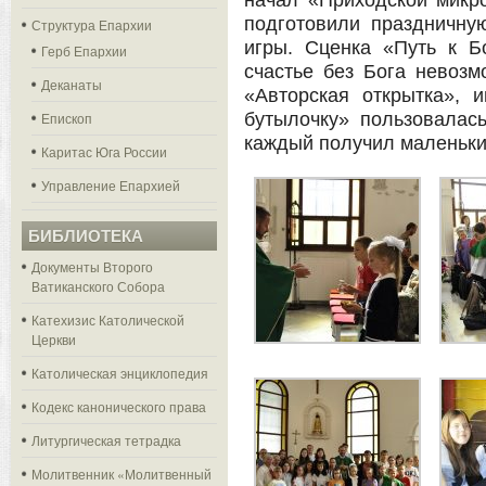
начал «Приходской микр
подготовили праздничну
Структура Епархии
игры. Сценка «Путь к Б
Герб Епархии
счастье без Бога невозм
Деканаты
«Авторская открытка», 
Епископ
бутылочку» пользовалась
каждый получил маленьки
Каритас Юга России
Управление Епархией
БИБЛИОТЕКА
Документы Второго
Ватиканского Собора
Катехизис Католической
Церкви
Католическая энциклопедия
Кодекс канонического права
Литургическая тетрадка
Молитвенник «Молитвенный