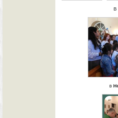
В
в
Н