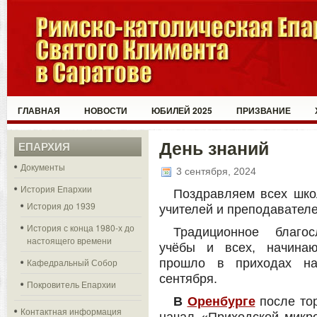
ГЛАВНАЯ
НОВОСТИ
ЮБИЛЕЙ 2025
ПРИЗВАНИЕ
День знаний
ЕПАРХИЯ
Документы
3 сентября, 2024
История Епархии
Поздравляем всех школ
История до 1939
учителей и преподавателе
История с конца 1980-х до
Традиционное благо
настоящего времени
учёбы и всех, начинаю
Кафедральный Собор
прошло в приходах на
сентября.
Покровитель Епархии
В
Оренбурге
после то
Контактная информация