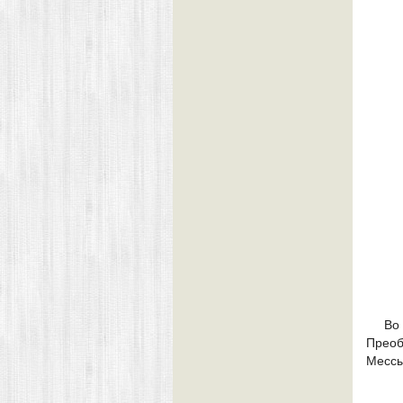
Во
Преоб
Мессы