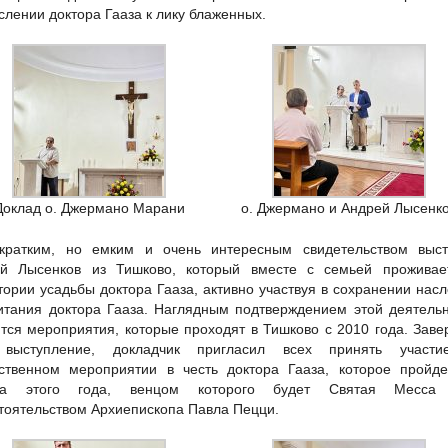
слении доктора Гааза к лику блаженных.
Доклад о. Джермано Марани
о. Джермано и Андрей Лысенк
кратким, но емким и очень интересным свидетельством выст
й Лысенков из Тишково, который вместе с семьей проживае
тории усадьбы доктора Гааза, активно участвуя в сохранении нас
итания доктора Гааза. Наглядным подтверждением этой деятель
тся мероприятия, которые проходят в Тишково с 2010 года. Зав
 выступление, докладчик пригласил всех принять участ
ственном мероприятии в честь доктора Гааза, которое пройде
ста этого года, венцом которого будет Святая Месса
тоятельством Архиепископа Павла Пецци.