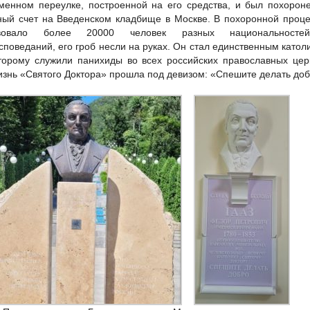
менном переулке, построенной на его средства, и был похорон
ный счет на Введенском кладбище в Москве. В похоронной проц
твовало более 20000 человек разных национальност
споведаний, его гроб несли на руках. Он стал единственным катол
торому служили панихиды во всех российских православных цер
изнь «Святого Доктора» прошла под девизом: «Спешите делать доб