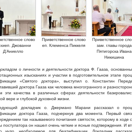
ветственное слово
Приветственное слово
Приветственное сло
хиеп. Джованни
еп. Клеменса Пиккеля
зам. главы города
Д’Аниелло
Пятигорска Ивана
Никишина
докладом о личности и деятельности доктора Ф. Гааза, основанн
ртационных изысканиях и участии в подготовительном этапе про
фикации «Святого доктора», выступил о. Константин Переде
тавивший доктора Гааза как человека многогранного и разносторон
м эти качества в различных сферах деятельности базировалис
кой вере и глубокой духовной жизни.
едующий докладчик о. Джермано Марани рассказал о проц
фикации доктора Гааза, подчеркнув два момента. Первый связ
ерждением так называемого почитания святости, которому в ходе 
ы постулатора он нашел очень четкие и ясные подтверждения. И в
о чудо, необходимое для беатификации. Докладчик рассказ