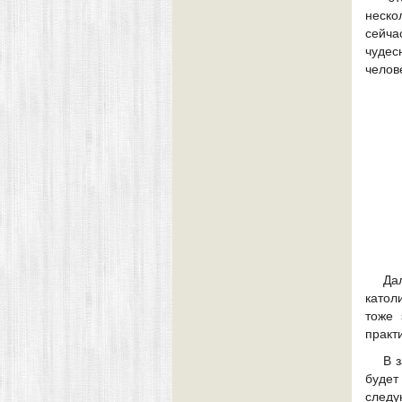
неско
сейч
чудес
челов
Да
катол
тоже 
практ
В 
будет
след