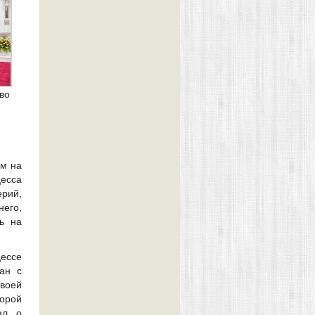
во
ым на
цесса
рий,
него,
ь на
ессе
ан с
своей
торой
ал о