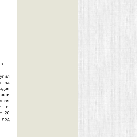
ов
упил
т на
ледия
ности
ершая
ие в
т 20
 под