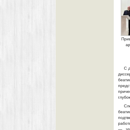
При
ар
С 
диссе
беати
предс
приче
глубо
Сл
беати
подтв
работ
— эт