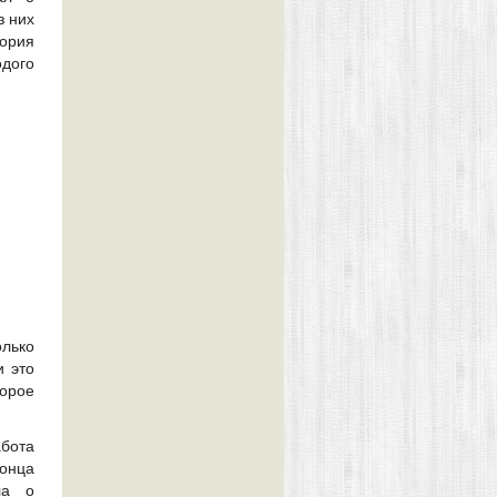
з них
ория
одого
олько
и это
орое
абота
онца
ла о