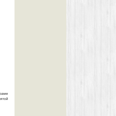
раме
вятой