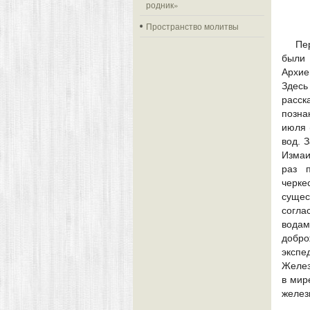
родник»
Пространство молитвы
Пе
были 
Архие
Здесь
расск
позна
июля 
вод. 
Измаи
раз п
черке
сущес
согла
вода
добро
экспе
Желез
в мир
желез