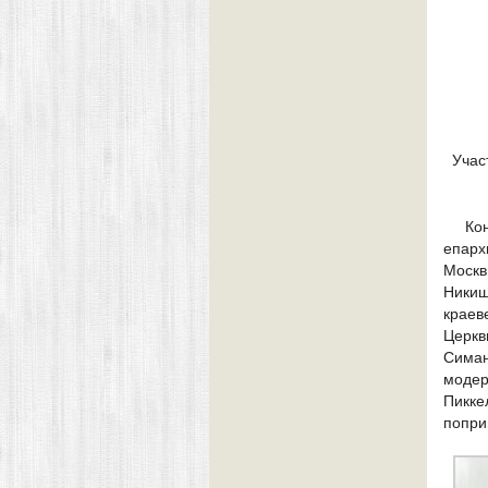
Учас
Ко
епарх
Москв
Ники
краев
Церкв
Симан
модер
Пикк
попри