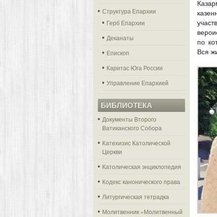
Казар
Структура Епархии
казен
Герб Епархии
учас
верои
Деканаты
по ко
Вся ж
Епископ
Каритас Юга России
Управление Епархией
БИБЛИОТЕКА
Документы Второго
Ватиканского Собора
Катехизис Католической
Церкви
Католическая энциклопедия
Кодекс канонического права
Литургическая тетрадка
Молитвенник «Молитвенный