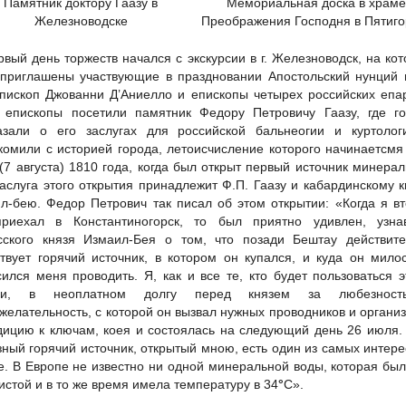
Памятник доктору Гаазу в
Мемориальная доска в храме
Железноводске
Преображения Господня в Пятиго
рвый день торжеств начался с экскурсии в г. Железноводск, на ко
приглашены участвующие в праздновании Апостольский нунций 
пископ Джованни Д’Аниелло и епископы четырех российских епа
 епископы посетили памятник Федору Петровичу Гаазу, где го
азали о его заслугах для российской бальнеогии и куртолог
комили с историей города, летоисчисление которого начинаетсмя
(7 августа) 1810 года, когда был открыт первый источник минера
Заслуга этого открытия принадлежит Ф.П. Гаазу и кабардинскому 
л-бею. Федор Петрович так писал об этом открытии: «Когда я в
риехал в Константиногорск, то был приятно удивлен, узна
сского князя Измаил-Бея о том, что позади Бештау действите
твует горячий источник, в котором он купался, и куда он мило
сился меня проводить. Я, как и все те, кто будет пользоваться 
ми, в неоплатном долгу перед князем за любезнос
желательность, с которой он вызвал нужных проводников и органи
дицию к ключам, коея и состоялась на следующий день 26 июля
ный горячий источник, открытый мною, есть один из самых интер
е. В Европе не известно ни одной минеральной воды, которая бы
истой и в то же время имела температуру в 34
°
С».