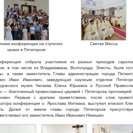
тники конференции на ступенях
Святая Месса
храма в Пятигорске
нференция собрала участников из разных приходов саратов
ии, в том числе из Владикавказа, Волгограда, Элисты, были гос
ы, а также заместитель Главы администрации города Пятииго
шин Иван Иванович, заведующая научным отделом Пятигорс
едческого музея Чагаева Елена Юрьевна и Русской Правосла
и — благочинный православных церквей г. Пятигорска протоиерей
ович. Первым с кратким приветствием, после слов приветс
атора конференции о. Ярослава Митжака, выступил епископ Кл
ель. Далее от имени главы города Пятигорска присутству
ветствовал его заместитель Иван Иванович Никишин.