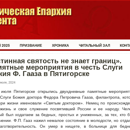
 2025
ПРИЗВАНИЕ
ХРОНИКА
ЧИТАЛЬНЫЙ ЗАЛ
КОНТ
тинная святость не знает границ».
ятные мероприятия в честь Слуги
ия Ф. Гааза в Пятигорске
июля, 2024
 июля Пятигорске открылись двухдневные памятные мероприят
 Слуги Божия доктора Федора Петровича Гааза, филантропа, кот
ри жизни именовали «Святым доктором». Немец по происхожде
жизнь и свое служение посвятивший России и ее народу. Чело
ый был ходатаем за бедных, простых и униженных, за тех, кто 
чении. Ф.П. Гааз нажил немалое состояние в молодости, но отда
аготворительность. Он умер в нищете, в больнице для бедн