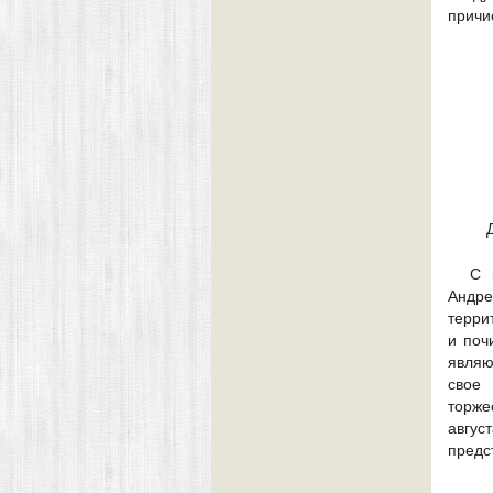
причи
С 
Андре
терри
и поч
являю
свое
торже
авгу
предс