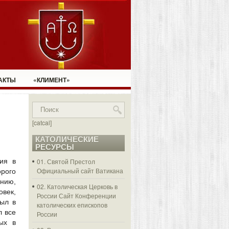
АКТЫ
«КЛИМЕНТ»
[catcal]
КАТОЛИЧЕСКИЕ
РЕСУРСЫ
ия в
01. Святой Престол
Официальный сайт Ватикана
орого
нию,
02. Католическая Церковь в
век,
России
Сайт Конференции
был в
католических епископов
л все
России
ых в