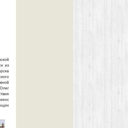
ской
ти из
рска
кого
вной
 Олег
твия
еменс
ющих