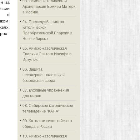
03. Римско-католическая
ен за
Архиепархия Божией Матери
ессии
в Москве
ей и
иком,
04. Пресслужба римско-
католической
квях.
Преображенской Епархии в
ро».
Новосибирске
05. Римско-католическая
Епархия Святого Иосифа в
Иркутске
06. Защита
несовершеннолетних и
безопасная среда
07. Духовные упражнения
для мирян
08. Сибирское католическое
телевидение "КАНА"
09. Католики византийского
обряда в России
10. Римско-католическая