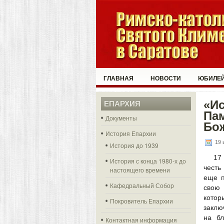
ГЛАВНАЯ
НОВОСТИ
ЮБИЛЕЙ
«Ис
ЕПАРХИЯ
Пам
Документы
Бож
История Епархии
19 
История до 1939
17
История с конца 1980-х до
честь
настоящего времени
еще п
Кафедральный Собор
свою 
котор
Покровитель Епархии
заклю
на бл
Контактная информация