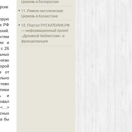
Церковь в Белоруссии
рске
11. Римско-католическая
Церковь в Казахстане
торую
в РФ
12. Портал РУСКАТОЛИК.РФ
— информационный проект
рхий.
«Духовной библиотеки» и
стям
францисканцев
ии и
 с 26
льных
князю
торой
в от
льно
стиво
этими
ть и
зовал
. <…>
есных
ла бы