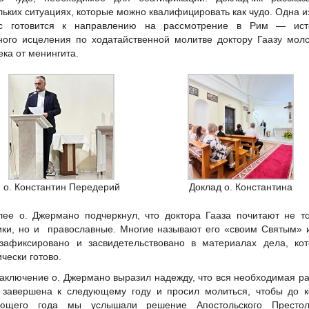
льких ситуациях, которые можно квалифицировать как чудо. Одна и
ас готовится к направлению на рассмотрение в Рим — ист
ного исцеления по ходатайственной молитве доктору Гаазу мол
ека от менингита.
о. Константин Передерий
Доклад о. Константина
лее о. Джермано подчеркнул, что доктора Гааза почитают не т
ики, но и православные. Многие называют его «своим Святым» 
зафиксировано и засвидетельствовано в материалах дела, кот
ически готово.
заключение о. Джермано выразил надежду, что вся необходимая р
 завершена к следующему году и просил молиться, чтобы до к
ующего года мы услышали решение Апостольского Престо