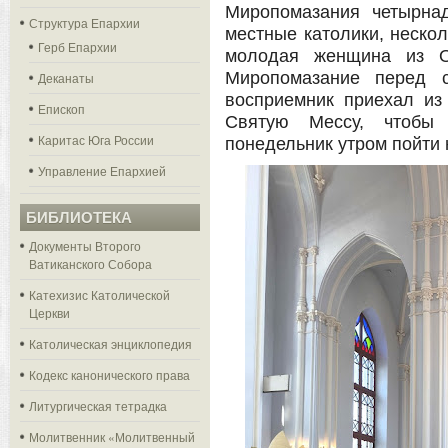
Миропомазания четырна
Структура Епархии
местные католики, нескол
Герб Епархии
молодая женщина из Ор
Миропомазание перед с
Деканаты
восприемник приехал из
Епископ
Святую Мессу, чтобы
Каритас Юга России
понедельник утром пойти 
Управление Епархией
БИБЛИОТЕКА
Документы Второго
Ватиканского Собора
Катехизис Католической
Церкви
Католическая энциклопедия
Кодекс канонического права
Литургическая тетрадка
Молитвенник «Молитвенный