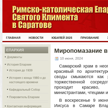
ГЛАВНАЯ
НОВОСТИ
ЮБИЛЕЙ 2025
ПРИЗВАНИЕ
Миропомазание в
ЕПАРХИЯ
Документы
10 июня, 2024
История Епархии
Самарский храм в неог
История до 1939
красивый по архитекту
своды смыкаются как 
История с конца 1980-х до
торжественной сосредо
настоящего времени
проходит красиво, 
Кафедральный Собор
министрантами, чтецами 
Покровитель Епархии
В воскресенье 9 июн
Иисуса в Самаре Влад
Контактная информация