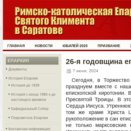
ГЛАВНАЯ
НОВОСТИ
ЮБИЛЕЙ 2025
ПРИЗВАНИЕ
26-я годовщина е
ЕПАРХИЯ
Документы
7 июня, 2024
История Епархии
Сегодня, в Торжеств
История до 1939
празднуем вместе с наш
епископской хиротонии. 
История с конца 1980-х до
Пресвятой Троицы. В эт
настоящего времени
Сердца Иисуса. Утреннюю 
Кафедральный Собор
том же храме Христа Ц
Покровитель Епархии
рукоположение в сан епи
не только марксовские 
Контактная информация