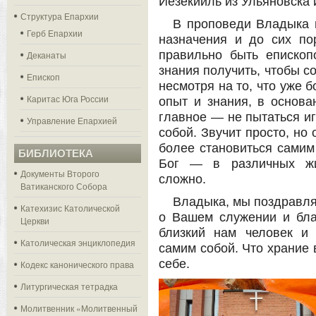
Иезекииль из Ульяновска 
Структура Епархии
В проповеди Владыка п
Герб Епархии
назначения и до сих по
правильно быть епископ
Деканаты
знания получить, чтобы с
Епископ
несмотря на то, что уже 
Каритас Юга России
опыт и знания, в основ
главное — не пытаться иг
Управление Епархией
собой. Звучит просто, но
более становиться самим 
БИБЛИОТЕКА
Бог — в различных жиз
Документы Второго
сложно.
Ватиканского Собора
Владыка, мы поздравля
Катехизис Католической
о Вашем служении и бла
Церкви
близкий нам человек и 
Католическая энциклопедия
самим собой. Что храние 
себе.
Кодекс канонического права
Литургическая тетрадка
Молитвенник «Молитвенный