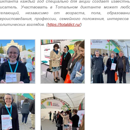
диктанта каждый год специально для акции создает известн
писатель. Участвовать в Тотальном диктанте может люб
желающий, независимо от возраста, пола, образовани
ероисповедания, профессии, семейного положения, интересов
олитических взглядов. (
https://totaldict.ru/
)