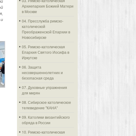
03. Римско-католическая
ый
Архиепархия Божией Матери
ой
в Москве
я,
 и
04. Пресслужба римско-
католической
Преображенской Епархии в
Новосибирске
05. Римско-католическая
Епархия Святого Иосифа в
Иркутске
06. Защита
несовершеннолетних и
безопасная среда
07. Духовные упражнения
для мирян
08. Сибирское католическое
телевидение "КАНА"
09. Католики византийского
обряда в России
10. Римско-католическая