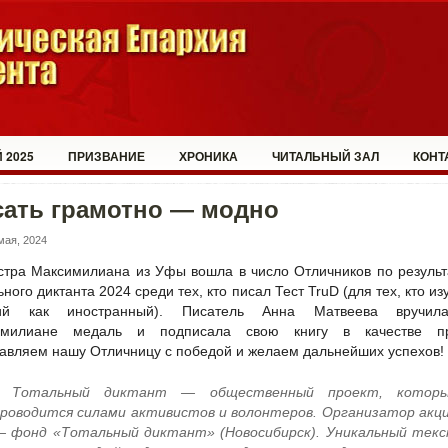
 2025
ПРИЗВАНИЕ
ХРОНИКА
ЧИТАЛЬНЫЙ ЗАЛ
КОНТ
сать грамотно — модно
мая, 2024
стра Максимилиана из Уфы вошла в число Отличников по резуль
ного диктанта 2024 среди тех, кто писал Тест TruD (для тех, кто из
кий как иностранный). Писатель Анна Матвеева вручил
имилиане медаль и подписала свою книгу в качестве пр
авляем нашу Отличницу с победой и желаем дальнейших успехов!
Тотальный диктант — общественный проект, котор
роводится силами активистов и волонтеров. Организатор акц
— фонд «Тотальный диктант» (Новосибирск). Уникальный тек