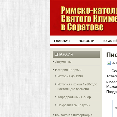
ГЛАВНАЯ
НОВОСТИ
ЮБИЛЕЙ
Пи
ЕПАРХИЯ
Документы
27 
История Епархии
Се
История до 1939
Тоталь
русс
История с конца 1980-х до
Макс
настоящего времени
Поздр
Кафедральный Собор
Покровитель Епархии
п
Контактная информация