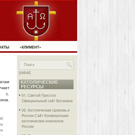
АКТЫ
«КЛИМЕНТ»
[catcal]
татам
КАТОЛИЧЕСКИЕ
РЕСУРСЫ
учает
а с.
01. Святой Престол
иза.
Официальный сайт Ватикана
02. Католическая Церковь в
России
Сайт Конференции
ый
католических епископов
ии
России
ст