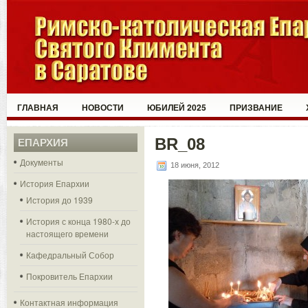
ГЛАВНАЯ
НОВОСТИ
ЮБИЛЕЙ 2025
ПРИЗВАНИЕ
BR_08
ЕПАРХИЯ
Документы
18 июня, 2012
История Епархии
История до 1939
История с конца 1980-х до
настоящего времени
Кафедральный Собор
Покровитель Епархии
Контактная информация