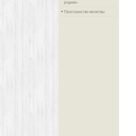
родник»
Пространство молитвы