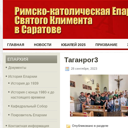
ГЛАВНАЯ
НОВОСТИ
ЮБИЛЕЙ 2025
ПРИЗВАНИЕ
Таганрог3
ЕПАРХИЯ
Документы
28 сентября, 2023
История Епархии
История до 1939
История с конца 1980-х до
настоящего времени
Кафедральный Собор
Покровитель Епархии
Контактная информация
Опубликовано в разделе