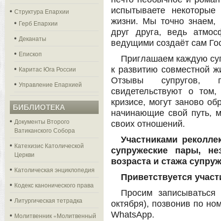
испытываете некоторые
Структура Епархии
жизни. Мы точно знаем,
Герб Епархии
друг друга, ведь атмос
Деканаты
ведущими создаёт сам Го
Епископ
Приглашаем каждую суп
Каритас Юга России
к развитию совместной жи
Отзывы супругов, п
Управление Епархией
свидетельствуют о том
кризисе, могут заново обр
БИБЛИОТЕКА
начинающие свой путь, м
Документы Второго
своих отношений.
Ватиканского Собора
Участниками реколле
Катехизис Католической
супружеские пары, не
Церкви
возраста и стажа супру
Католическая энциклопедия
Приветствуется участ
Кодекс канонического права
Просим записываться
Литургическая тетрадка
октября), позвонив по но
WhatsApp.
Молитвенник «Молитвенный