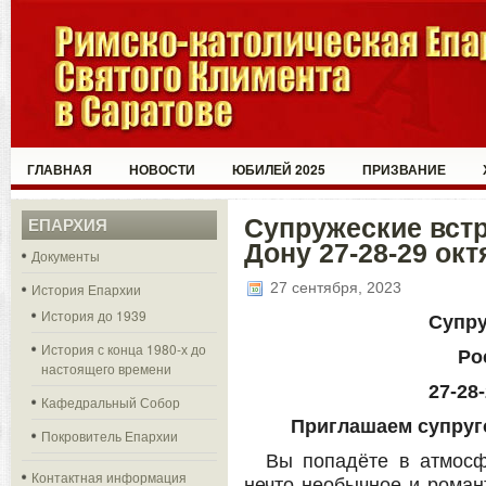
ГЛАВНАЯ
НОВОСТИ
ЮБИЛЕЙ 2025
ПРИЗВАНИЕ
Супружеские встр
ЕПАРХИЯ
Дону 27-28-29 окт
Документы
27 сентября, 2023
История Епархии
История до 1939
Супру
История с конца 1980-х до
Ро
настоящего времени
27-28
Кафедральный Собор
Приглашаем супруго
Покровитель Епархии
Вы попадёте в атмосф
Контактная информация
нечто необычное и роман