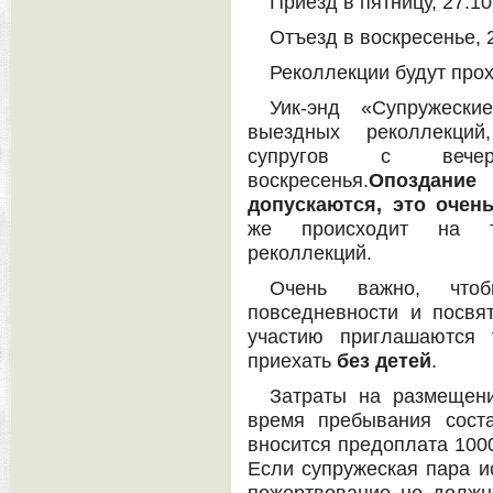
Приезд в пятницу, 27.10.
Отъезд в воскресенье, 2
Реколлекции будут прох
Уик-энд «Супружеск
выездных реколлекций
супругов с веч
воскресенья.
Опоздание 
допускаются, это очен
же происходит на т
реколлекций.
Очень важно, что
повседневности и посвят
участию приглашаются 
приехать
без детей
.
Затраты на размещен
время пребывания сост
вносится предоплата 1000
Если супружеская пара и