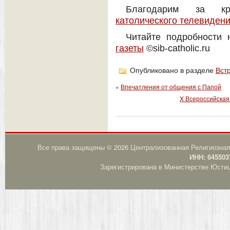
Благодарим за к
католического телевиден
Читайте подробности 
газеты
©sib-catholic.ru
Опубликовано в разделе
Вст
«
Впечатления от общения с Папой
X Всероссийская
Все права защищены © 2026 Централизованная Религиозная
ИНН: 645503
Зарегистрирована в Министерстве Юстици