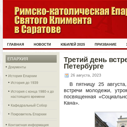
ГЛАВНАЯ
НОВОСТИ
ЮБИЛЕЙ 2025
ПРИЗВАНИЕ
Третий день встр
ЕПАРХИЯ
Петербурге
Документы
26 августа, 2023
История Епархии
История до 1939
В пятницу 25 августа
встречи молодежи, утро
История с конца 1980-х до
настоящего времени
посвященная «Социально
Кана».
Кафедральный Собор
Покровитель Епархии
Контактная информация