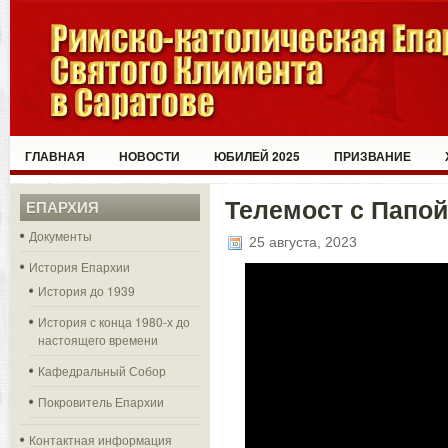
ГЛАВНАЯ
НОВОСТИ
ЮБИЛЕЙ 2025
ПРИЗВАНИЕ
Телемост с Папо
ЕПАРХИЯ
Документы
25 августа, 2023
История Епархии
История до 1939
История с конца 1980-х до
настоящего времени
Кафедральный Собор
Покровитель Епархии
Контактная информация