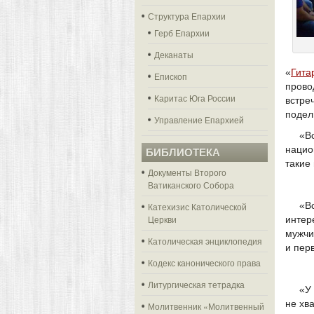
Структура Епархии
Герб Епархии
Деканаты
«
Гита
Епископ
прово
Каритас Юга России
встр
подел
Управление Епархией
«В
нацио
БИБЛИОТЕКА
такие
Документы Второго
Ватиканского Собора
«В
Катехизис Католической
Церкви
интер
мужчи
Католическая энциклопедия
и пер
Кодекс канонического права
Литургическая тетрадка
«У
не хв
Молитвенник «Молитвенный