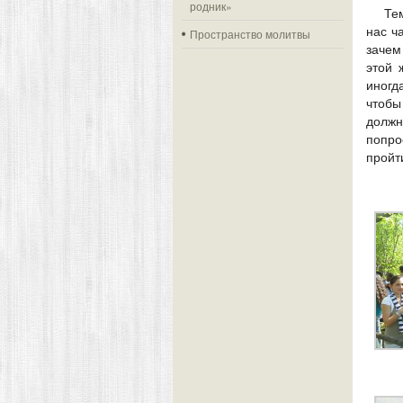
родник»
Те
нас ч
Пространство молитвы
зачем
этой 
иногд
чтобы
должн
попро
пройт