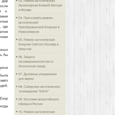
03. Римско-католическая
дар
Архиепархия Божией Матери
сле
в Москве
и о.
езами
04. Пресслужба римско-
ильм
католической
, где
Преображенской Епархии в
Новосибирске
татом
ники
05. Римско-католическая
Епархия Святого Иосифа в
Иркутске
азных
сь бы
06. Защита
несовершеннолетних и
безопасная среда
реза
07. Духовные упражнения
была
для мирян
звёл
юдей,
08. Сибирское католическое
телевидение "КАНА"
Егор
09. Католики византийского
обряда в России
ногда
10. Римско-католическая