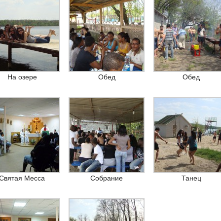
На озере
Обед
Обед
Святая Месса
Собрание
Танец