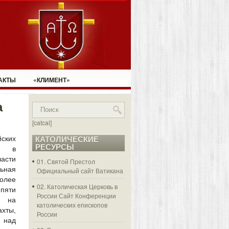
АКТЫ
«КЛИМЕНТ»
а
[catcal]
ких
КАТОЛИЧЕСКИЕ
РЕСУРСЫ
г. в
сти
01. Святой Престол
ьная
Официальный сайт Ватикана
олее
02. Католическая Церковь в
пяти
России
Сайт Конференции
ь на
католических епископов
хты,
России
 над