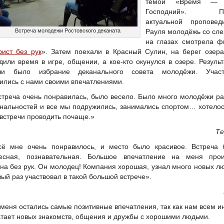
темой «Время — 
Господний». По
актуальной проповед
Встреча молодежи Ростовского деканата
Рауля молодёжь со сл
на глазах смотрела ф
рист без рук
». Затем поехали в Красный Сулин, на берег озера
дили время в игре, общении, а кое-кто окунулся в озере. Резуль
ечи было избрание деканального совета молодёжи. Участ
ились с нами своими впечатлениями.
стреча очень понравилась, было весело. Было много молодёжи р
нальностей и все мы подружились, занимались спортом… хотело
 встречи проводить почаще.»
Те
сё мне очень понравилось, и место было красивое. Встреча 
есная, познавательная. Большое впечатление на меня прои
на без рук. Он молодец! Компания хорошая, узнал много новых л
вый раз участвовал в такой большой встрече».
 меня остались самые позитивные впечатления, так как нам всем и
атает новых знакомств, общения и дружбы с хорошими людьми.