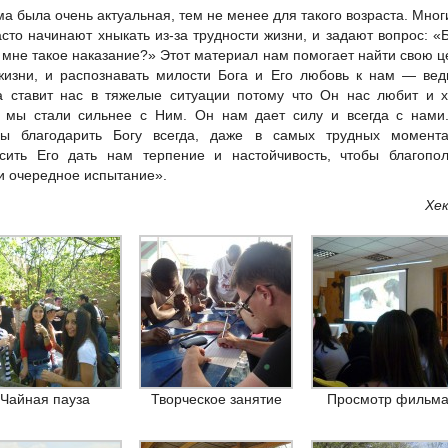
ма была очень актуальная, тем не менее для такого возраста. Мног
асто начинают хныкать из-за трудности жизни, и задают вопрос: «
 мне такое наказание?» Этот материал нам помогает найти свою ц
жизни, и распознавать милости Бога и Его любовь к нам — ве
а ставит нас в тяжелые ситуации потому что Он нас любит и х
 мы стали сильнее с Ним. Он нам дает силу и всегда с нами
ы благодарить Богу всегда, даже в самых трудных момента
сить Его дать нам терпение и настойчивость, чтобы благопол
и очередное испытание».
Хе
Чайная пауза
Творческое занятие
Просмотр фильм