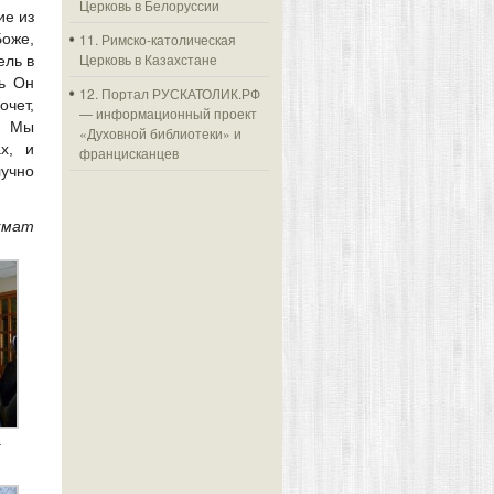
Церковь в Белоруссии
ие из
Боже,
11. Римско-католическая
Церковь в Казахстане
ель в
дь Он
12. Портал РУСКАТОЛИК.РФ
очет,
— информационный проект
. Мы
«Духовной библиотеки» и
х, и
францисканцев
учно
кмат
а