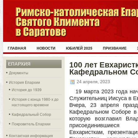
ГЛАВНАЯ
НОВОСТИ
ЮБИЛЕЙ 2025
ПРИЗВАНИЕ
100 лет Евхарист
ЕПАРХИЯ
Кафедральном С
Документы
24 апреля, 2023
История Епархии
История до 1939
19 марта 2023 года на
Служительниц Иисуса в Е
История с конца 1980-х до
настоящего времени
Вчера, 23 апреля празд
Кафедральном Соборе в 
Кафедральный Собор
которую возглавил Вла
Покровитель Епархии
присоединившиес
Евхаристкам, презентац
Контактная информация