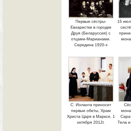
Первые сёстры-
15 июл
Евхаристки в городке
сестё
Друя (Беларуссия) с
прине
отцами-Марианами.
мона
Середина 1920-х
С. Иоланта приносит
Сёс
первые обеты, Храм
мона
Христа Царя в Марксе, 1
Сара
октября 2012г.
Тела и