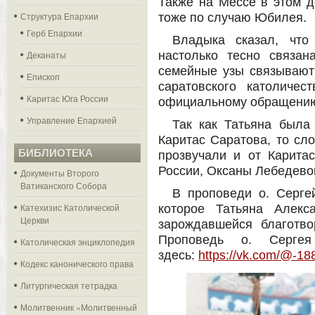
Также на Мессе в этом 
Структура Епархии
тоже по случаю Юбилея.
Герб Епархии
Владыка сказал, что
Деканаты
настолько тесно связан
семейные узы связывают 
Епископ
саратовского католиче
Каритас Юга России
официальному обращению 
Управление Епархией
Так как Татьяна была
Каритас Саратова, то сл
БИБЛИОТЕКА
прозвучали и от Карита
России, Оксаны Лебедево
Документы Второго
Ватиканского Собора
В проповеди о. Серге
Катехизис Католической
которое Татьяна Алекс
Церкви
зарождавшейся благотво
Проповедь о. Сергея
Католическая энциклопедия
здесь:
https://vk.com/@-18
Кодекс канонического права
Литургическая тетрадка
Молитвенник «Молитвенный