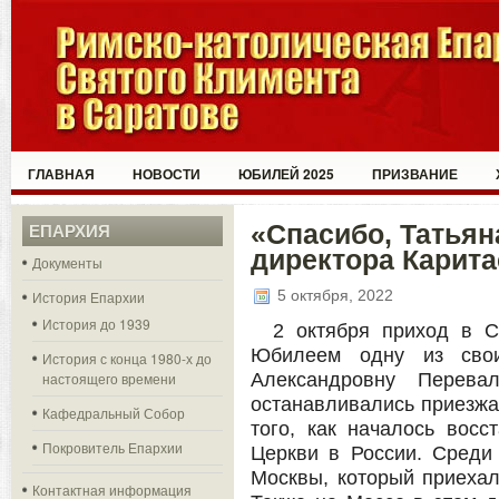
ГЛАВНАЯ
НОВОСТИ
ЮБИЛЕЙ 2025
ПРИЗВАНИЕ
«Спасибо, Татьян
ЕПАРХИЯ
директора Карита
Документы
5 октября, 2022
История Епархии
История до 1939
2 октября приход в С
Юбилеем одну из свои
История с конца 1980-х до
настоящего времени
Александровну Перева
останавливались приезж
Кафедральный Собор
того, как началось восс
Покровитель Епархии
Церкви в России. Среди
Москвы, который приехал 
Контактная информация