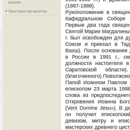
родник»
(1987-1988).
Пространство молитвы
Рукоположение в священ
Кафедральном Соборе 
Первые два года священ
Cвятой Марии Магдалины в
г. был освобожден для д
Союзе и приехал в Тадж
Вахш). После основания 
в России в 1991 г., с
должности настоятеля в
Саратовской области
(благочинного) Поволжског
Папой Иоанном Павлом I
епископом 23 марта 199
слова из предпоследнег
Откровения Иоанна Бого
(Veni Domine Jesu»). В д
он получил епископски
девизом, митру и епис
мастерских древнего цист