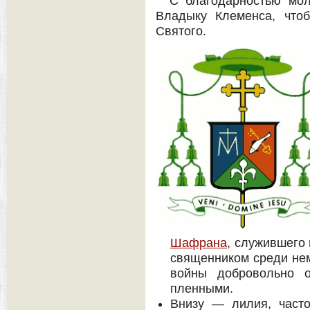
С благодарностью мо
Владыку Клеменса, что
Святого.
Шафрана
, служившего
священником среди нем
войны добровольно 
пленными.
Внизу — лилия, част