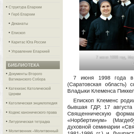
Структура Епархии
Герб Епархии
Деканаты
Епископ
Каритас Юга России
Управление Епархией
7 июня 1998 год, Ма
БИБЛИОТЕКА
Документы Второго
7 июня 1998 года в
Ватиканского Собора
(Саратовская область) с
Катехизис Католической
Владыки Клеменса Пиккел
Церкви
Епископ Клеменс родил
Католическая энциклопедия
бывшая ГДР, 17 августа
Кодекс канонического права
Священническую форма
«Норбертинум» (Магдеб
Литургическая тетрадка
духовной семинарии «Свя
Молитвенник «Молитвенный
1981-1986 гг.) и Душпас