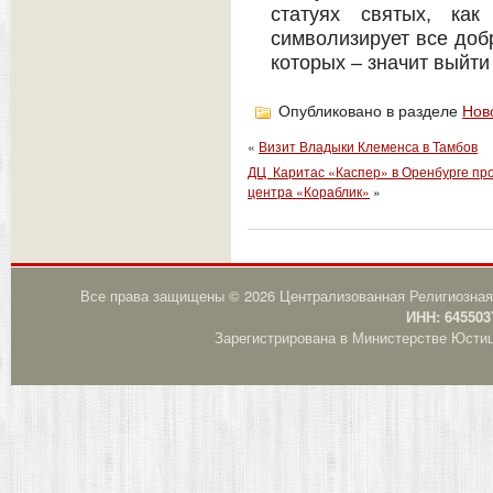
статуях святых, как
символизирует все доб
которых – значит выйти
Опубликовано в разделе
Нов
«
Визит Владыки Клеменса в Тамбов
ДЦ Каритас «Каспер» в Оренбурге про
центра «Кораблик»
»
Все права защищены © 2026 Централизованная Религиозная
ИНН: 645503
Зарегистрирована в Министерстве Юстици