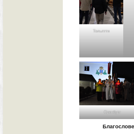
Тольятти
Оренбург
Благослове