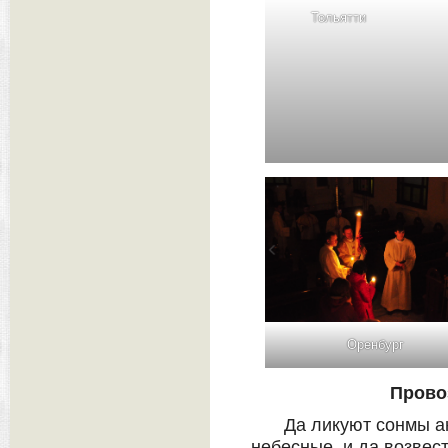
Тольятти
Оренбург
Прово
Да ликуют сонмы а
небесные, и да возвес