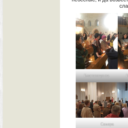
сла
Благовещенка
Самара