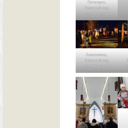
Пятигорск,
Крестный ход
после Навечерия
Алексеевка,
Крестный ход
после Навечерия
по