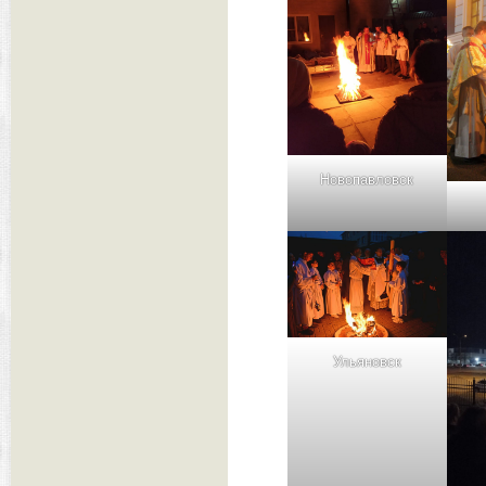
Новопавловск
Ульяновск