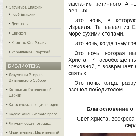
заклание истинного Агн
Структура Епархии
верных.
Герб Епархии
Это ночь, в котору
Деканаты
Израиля, Ты вывел из Е
Епископ
море сухими стопами.
Каритас Юга России
Это ночь, когда тьму гр
Управление Епархией
Это ночь, которая н
Христа, * освобождённ
БИБЛИОТЕКА
греховной, * возвращает 
святых.
Документы Второго
Ватиканского Собора
Это ночь, когда, разр
взошёл победителем.
Катехизис Католической
Церкви
Католическая энциклопедия
Благословение ог
Кодекс канонического права
Свет Христа, воскреса
Литургическая тетрадка
сер
Молитвенник «Молитвенный