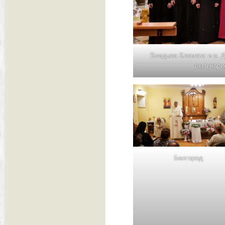
Владыка Клеменс и о. Д
семинари
Белгород