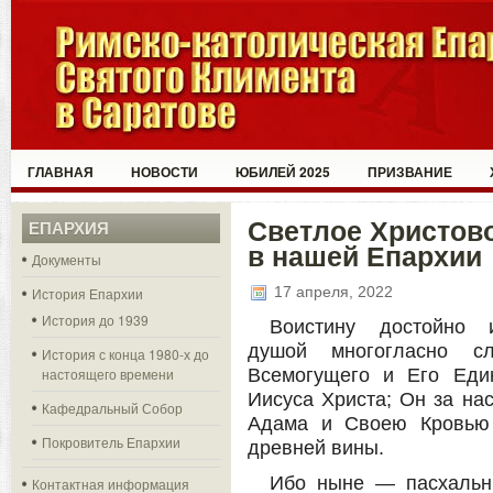
ГЛАВНАЯ
НОВОСТИ
ЮБИЛЕЙ 2025
ПРИЗВАНИЕ
Светлое Христов
ЕПАРХИЯ
в нашей Епархии
Документы
17 апреля, 2022
История Епархии
История до 1939
Воистину достойно
душой многогласно с
История с конца 1980-х до
настоящего времени
Всемогущего и Его Еди
Иисуса Христа; Он за на
Кафедральный Собор
Адама и Своею Кровью 
Покровитель Епархии
древней вины.
Ибо ныне — пасхальны
Контактная информация