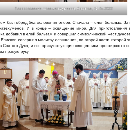
Благословение елея катехуменов, Саратов, 12.04.2022
тем был обряд благословения елеев. Сначала – елея больных. За
катехуменов. И в конце – освящение мира. Для приготовления
ка добавил в елей бальзам и совершил символический жест дунов
 Епископ совершил молитву освящения, во второй части которой з
в Святого Духа, и все присутствующие священники простирают к с
ом правую руку.