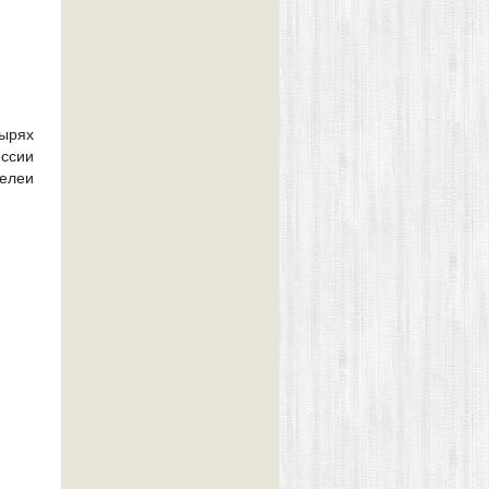
тырях
ссии
 елеи