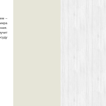
тем –
 мира
ения.
вучит
осуду