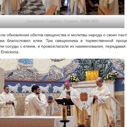
Процессия с елеями, Саратов, 12.04.2022
сле обновления обетов священства и молитвы народа о своих пас
ка благословил елеи. Три священника в торжественной проце
ли сосуды с елеем, и провозгласили их наименования, передавая
и Епископа.