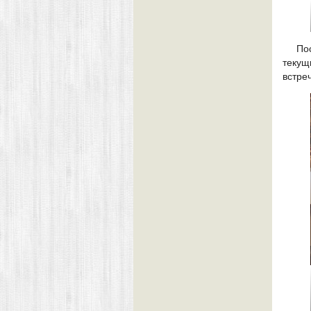
По
текущ
встре