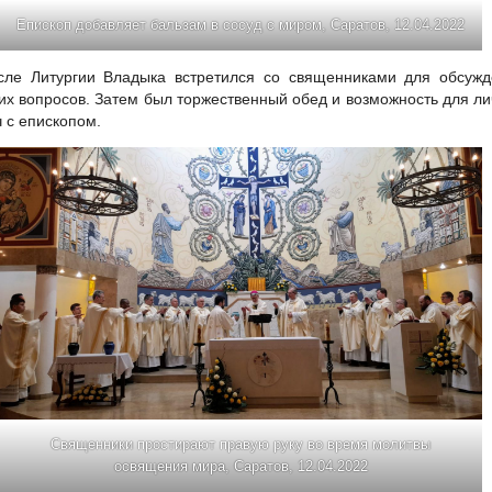
Епископ добавляет бальзам в сосуд с миром, Саратов, 12.04.2022
сле Литургии Владыка встретился со священниками для обсужд
их вопросов. Затем был торжественный обед и возможность для л
ч с епископом.
Священники простирают правую руку во время молитвы
освящения мира, Саратов, 12.04.2022