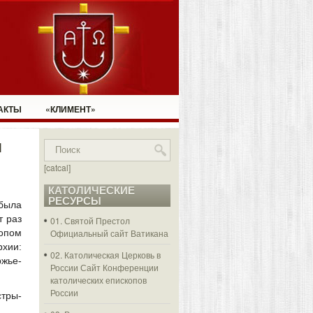
АКТЫ
«КЛИМЕНТ»
я
[catcal]
КАТОЛИЧЕСКИЕ
РЕСУРСЫ
была
т раз
01. Святой Престол
опом
Официальный сайт Ватикана
рхии:
02. Католическая Церковь в
жье-
России
Сайт Конференции
католических епископов
России
стры-