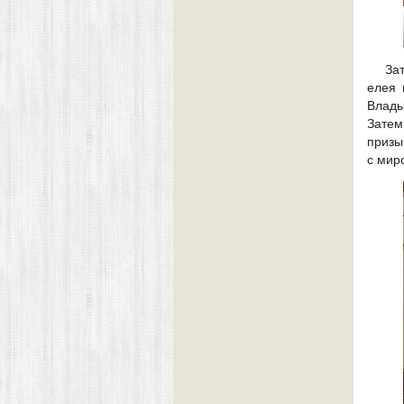
За
елея 
Влады
Затем
призы
с мир