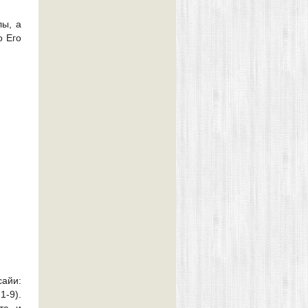
лы, а
о Его
сайи:
1-9).
та и