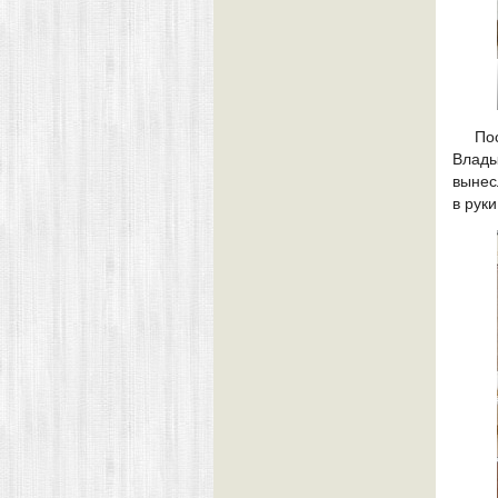
По
Влады
вынес
в рук