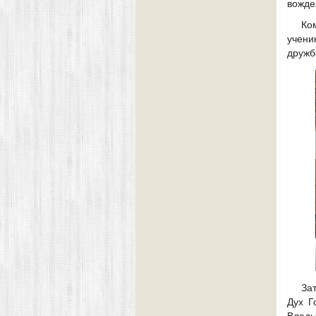
вожде
Ко
учени
дружб
За
Дух Г
Влады