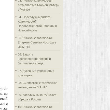
03. Римско-католическая
Архиепархия Божией Матери
в Москве
04. Пресслужба римско-
католической
Преображенской Епархии в
Новосибирске
05. Римско-католическая
Епархия Святого Иосифа в
Иркутске
06. Защита
несовершеннолетних и
безопасная среда
07. Духовные упражнения
для мирян
08. Сибирское католическое
телевидение "КАНА"
ргия
нь со
09. Католики византийского
икий
обряда в России
ься в
10. Римско-католическая
я же