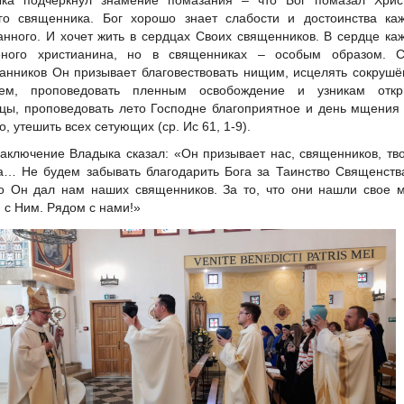
го священника. Бог хорошо знает слабости и достоинства каж
анного. И хочет жить в сердцах Своих священников. В сердце ка
еного христианина, но в священниках – особым образом. С
анников Он призывает благовествовать нищим, исцелять сокруш
цем, проповедовать пленным освобождение и узникам откр
цы, проповедовать лето Господне благоприятное и день мщения
, утешить всех сетующих (ср. Ис 61, 1-9).
заключение Владыка сказал: «Он призывает нас, священников, тв
а… Не будем забывать благодарить Бога за Таинство Священств
то Он дал нам наших священников. За то, что они нашли свое 
 с Ним. Рядом с нами!»