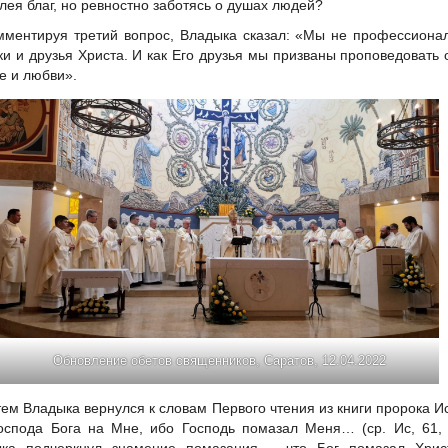
лея благ, но ревностно заботясь о душах людей?
мментируя третий вопрос, Владыка сказал: «Мы не профессиона
ки и друзья Христа. И как Его друзья мы призваны проповедовать 
е и любви».
Обновление обетов священников, Саратов, 12.04.2022
тем Владыка вернулся к словам Первого чтения из книги пророка И
оспода Бога на Мне, ибо Господь помазал Меня… (ср. Ис, 61, 
ка подчеркнул знамение помазания – что Бог помазал Хрис