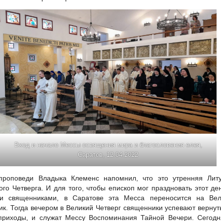
Вход и начало Мессы освящения мира и благословения елея,
Саратов, 12.04.2022
проповеди Владыка Клеменс напомнил, что это утренняя Литу
ого Четверга. И для того, чтобы епископ мог праздновать этот де
и священниками, в Саратове эта Месса переносится на Вел
ик. Тогда вечером в Великий Четверг священники успевают вернут
приходы, и служат Мессу Воспоминания Тайной Вечери. Сегодн