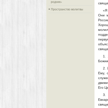
родник»
свяще
Пространство молитвы
«Я
Они м
Росси
Хорош
молил
подде
перву
объя
свяще
1.
Божии
2.
Ему, 
служе
движи
Его Ц
3.
Евха
свяще