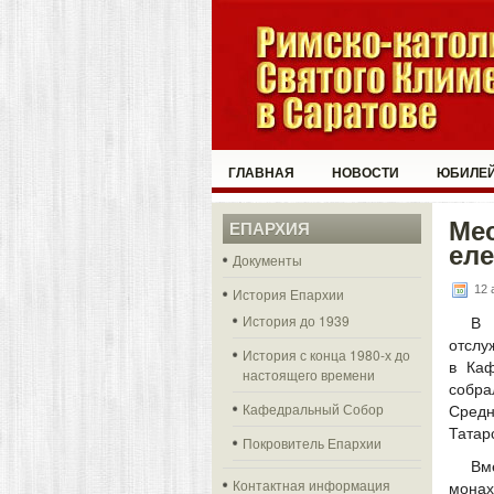
ГЛАВНАЯ
НОВОСТИ
ЮБИЛЕЙ
Мес
ЕПАРХИЯ
еле
Документы
12 
История Епархии
История до 1939
В 
отслу
История с конца 1980-х до
в Каф
настоящего времени
собра
Кафедральный Собор
Средн
Татар
Покровитель Епархии
Вм
Контактная информация
монах