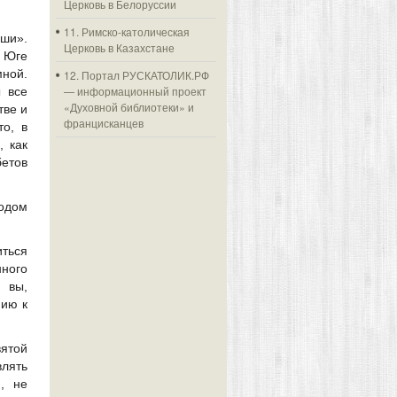
Церковь в Белоруссии
11. Римско-католическая
аши».
Церковь в Казахстане
 Юге
мной.
12. Портал РУСКАТОЛИК.РФ
— информационный проект
 все
«Духовной библиотеки» и
тве и
францисканцев
то, в
, как
етов
одом
иться
нного
 вы,
нию к
ятой
лять
, не