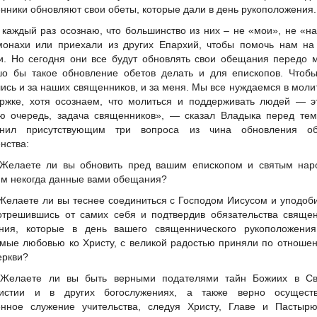
нники обновляют свои обеты, которые дали в день рукоположения.
 каждый раз осознаю, что большинство из них – не «мои», не «н
онахи или приехали из других Епархий, чтобы помочь нам на
и. Но сегодня они все будут обновлять свои обещания передо 
о бы такое обновление обетов делать и для епископов. Чтобы
ись и за наших священников, и за меня. Мы все нуждаемся в моли
ржке, хотя осознаем, что молиться и поддерживать людей — э
ю очередь, задача священников», — сказал Владыка перед тем
снил присутствующим три вопроса из чина обновления об
нства:
 Желаете ли вы обновить пред вашим епископом и святым нар
м некогда данные вами обещания?
 Желаете ли вы теснее соединиться с Господом Иисусом и уподоб
отрешившись от самих себя и подтвердив обязательства свяще
ния, которые в день вашего священнического рукоположения
мые любовью ко Христу, с великой радостью приняли по отноше
еркви?
 Желаете ли вы быть верными подателями тайн Божиих в Св
ристии и в других богослужениях, а также верно осуществ
нное служение учительства, следуя Христу, Главе и Пастырю