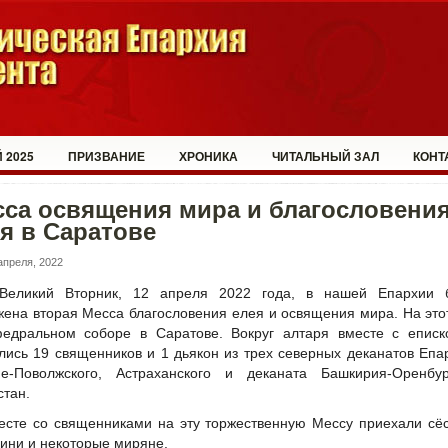
 2025
ПРИЗВАНИЕ
ХРОНИКА
ЧИТАЛЬНЫЙ ЗАЛ
КОНТ
са освящения мира и благословени
я в Саратове
апреля, 2022
Великий Вторник, 12 апреля 2022 года, в нашей Епархии 
жена вторая Месса благословения елея и освящения мира. На это
едральном соборе в Саратове. Вокруг алтаря вместе с еписк
лись 19 священников и 1 дьякон из трех северных деканатов Епа
е-Поволжского, Астраханского и деканата Башкирия-Оренбур
стан.
есте со священниками на эту торжественную Мессу приехали сё
ини и некоторые миряне.