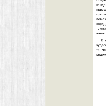
каждо
призв
крещ
помаз
серд
темни
нашего
В 
чудес
то, ч
рядом