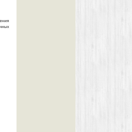
ения
ичных