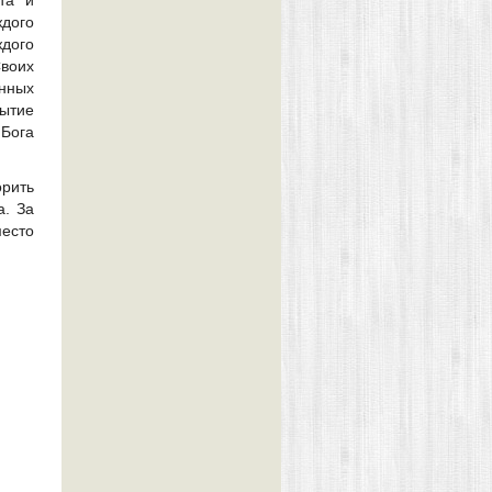
дого
ждого
воих
ённых
ытие
 Бога
орить
а. За
место