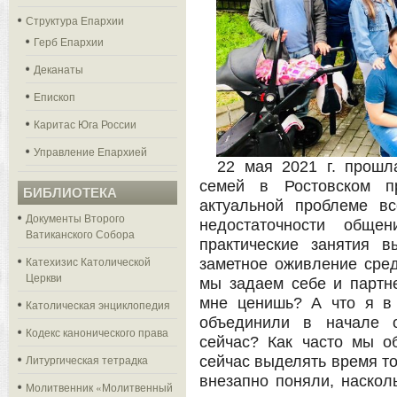
Структура Епархии
Герб Епархии
Деканаты
Епископ
Каритас Юга России
Управление Епархией
22 мая 2021 г. прошл
семей в Ростовском пр
БИБЛИОТЕКА
актуальной проблеме в
Документы Второго
недостаточности обще
Ватиканского Собора
практические занятия 
Катехизис Католической
заметное оживление сред
Церкви
мы задаем себе и партн
мне ценишь? А что я в
Католическая энциклопедия
объединили в начале о
Кодекс канонического права
сейчас? Как часто мы 
Литургическая тетрадка
сейчас выделять время то
внезапно поняли, наскол
Молитвенник «Молитвенный