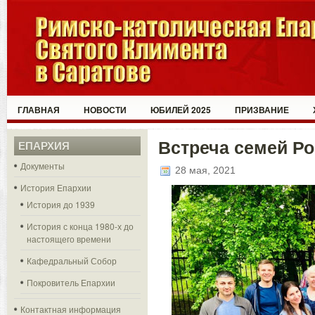
ГЛАВНАЯ
НОВОСТИ
ЮБИЛЕЙ 2025
ПРИЗВАНИЕ
Встреча семей Ро
ЕПАРХИЯ
Документы
28 мая, 2021
История Епархии
История до 1939
История с конца 1980-х до
настоящего времени
Кафедральный Собор
Покровитель Епархии
Контактная информация