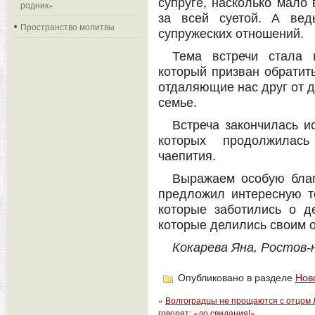
супруге, насколько мало
родник»
за всей суетой. А вед
Пространство молитвы
супружеских отношений.
Тема встречи стала 
который призван обратит
отдаляющие нас друг от д
семье.
Встреча закончилась и
которых продолжилась
чаепития.
Выражаем особую благ
предложил интересную т
которые заботились о д
которые делились своим 
Кокарева Яна, Ростов-
Опубликовано в разделе
Нов
«
Волгоградцы не прощаются с отцом 
говорят: «до свидания!»