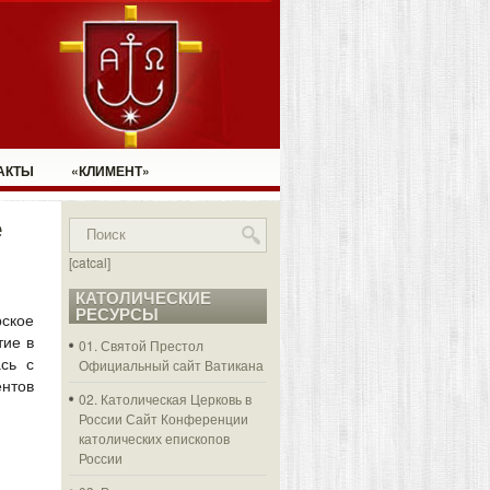
АКТЫ
«КЛИМЕНТ»
е
[catcal]
КАТОЛИЧЕСКИЕ
РЕСУРСЫ
рское
тие в
01. Святой Престол
сь с
Официальный сайт Ватикана
ентов
02. Католическая Церковь в
России
Сайт Конференции
католических епископов
России