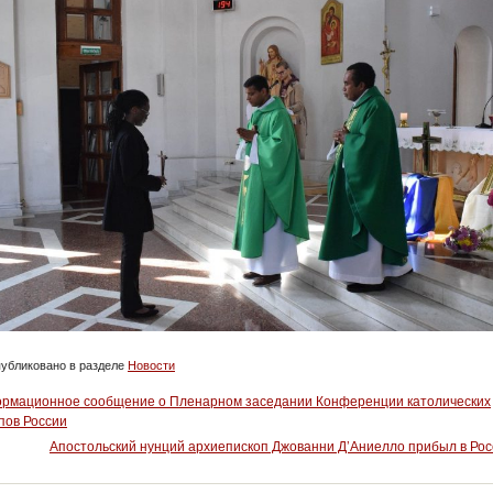
убликовано в разделе
Новости
рмационное сообщение о Пленарном заседании Конференции католических
пов России
Апостольский нунций архиепископ Джованни Д’Аниелло прибыл в Ро