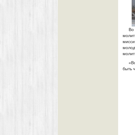
Во
молит
мисс
молод
молит
«В
быть 