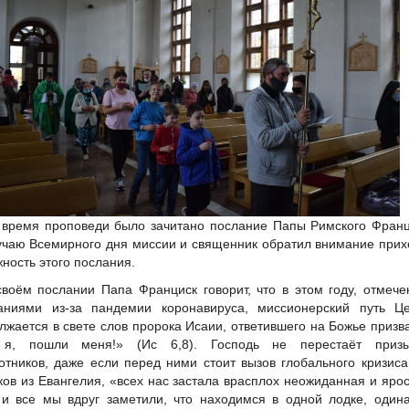
 время проповеди было зачитано послание Папы Римского Фран
учаю Всемирного дня миссии и священник обратил внимание при
жность этого послания.
своём послании Папа Франциск говорит, что в этом году, отмеч
аниями из-за пандемии коронавируса, миссионерский путь Це
лжается в свете слов пророка Исаии, ответившего на Божье призв
 я, пошли меня!» (Ис 6,8). Господь не перестаёт призы
отников, даже если перед ними стоит вызов глобального кризиса
ков из Евангелия, «всех нас застала врасплох неожиданная и яро
 и все мы вдруг заметили, что находимся в одной лодке, один