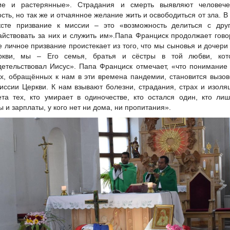
ие и растерянные». Страдания и смерть выявляют человече
ость, но так же и отчаянное желание жить и освободиться от зла. В
ксте призвание к миссии – это «возможность делиться с друг
айствовать за них и служить им».Папа Франциск продолжает гово
 личное призвание проистекает из того, что мы сыновья и дочери
ркви, мы – Его семья, братья и сёстры в той любви, кот
детельствовал Иисус». Папа Франциск отмечает, «что понимание
х, обращённых к нам в эти времена пандемии, становится вызо
иссии Церкви. К нам взывают болезни, страдания, страх и изоля
та тех, кто умирает в одиночестве, кто остался один, кто ли
ы и зарплаты, у кого нет ни дома, ни пропитания».