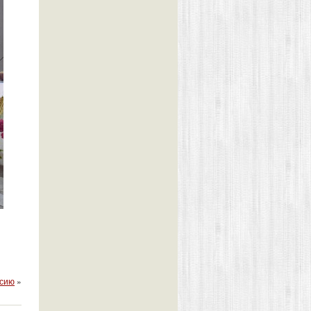
ссию
»