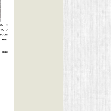
ы, и
го, о
ессы
з нас
т нас