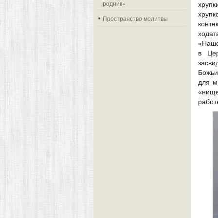
родник»
хрупк
хрупк
Пространство молитвы
конте
ходат
«Наше
в Це
засви
Божьи
для м
«нище
работ