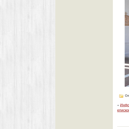
Оп
«
Инфо
еписко