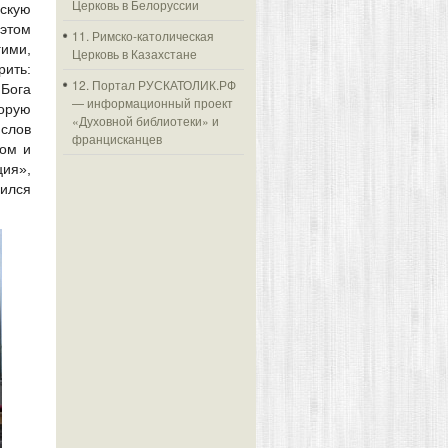
Церковь в Белоруссии
скую
 этом
11. Римско-католическая
ими,
Церковь в Казахстане
рить:
12. Портал РУСКАТОЛИК.РФ
 Бога
— информационный проект
орую
«Духовной библиотеки» и
 слов
францисканцев
вом и
ция»,
шился