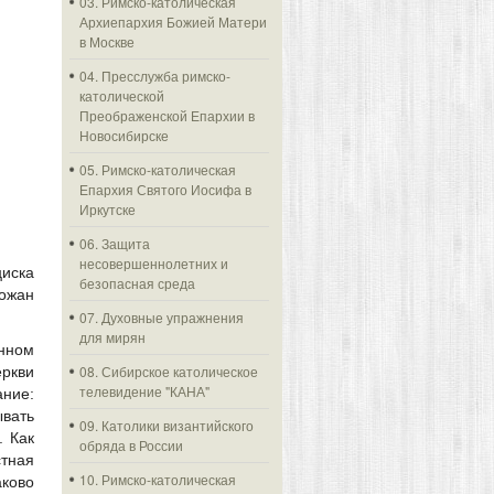
03. Римско-католическая
Архиепархия Божией Матери
в Москве
04. Пресслужба римско-
католической
Преображенской Епархии в
Новосибирске
05. Римско-католическая
Епархия Святого Иосифа в
Иркутске
06. Защита
несовершеннолетних и
циска
безопасная среда
хожан
07. Духовные упражнения
для мирян
енном
08. Сибирское католическое
ркви
телевидение "КАНА"
ание:
вать
09. Католики византийского
. Как
обряда в России
стная
10. Римско-католическая
аково