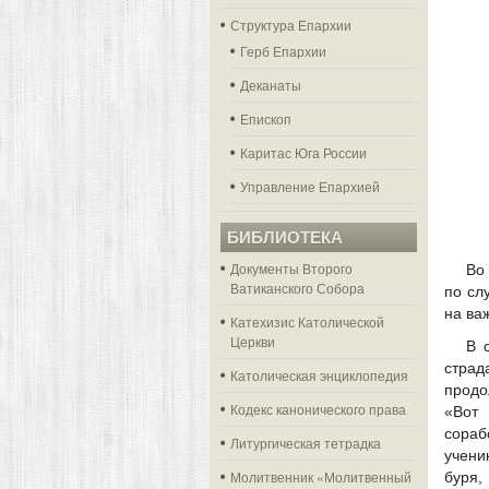
Структура Епархии
Герб Епархии
Деканаты
Епископ
Каритас Юга России
Управление Епархией
БИБЛИОТЕКА
Документы Второго
Во
Ватиканского Собора
по сл
на ва
Катехизис Католической
Церкви
В 
страд
Католическая энциклопедия
продо
Кодекс канонического права
«Вот
сораб
Литургическая тетрадка
учени
Молитвенник «Молитвенный
буря,