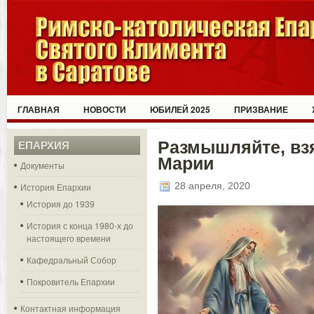
ГЛАВНАЯ
НОВОСТИ
ЮБИЛЕЙ 2025
ПРИЗВАНИЕ
Размышляйте, вз
ЕПАРХИЯ
Марии
Документы
28 апреля, 2020
История Епархии
История до 1939
История с конца 1980-х до
настоящего времени
Кафедральный Собор
Покровитель Епархии
Контактная информация