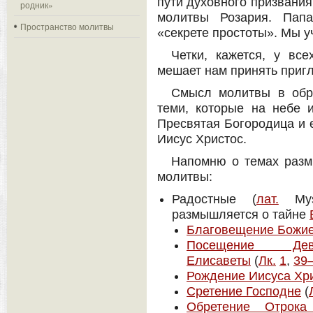
пути духовного призвания
родник»
молитвы Розария. Пап
Пространство молитвы
«секрете простоты». Мы у
Четки, кажется, у вс
мешает нам принять при
Смысл молитвы в обр
теми, которые на небе 
Пресвятая Богородица и 
Иисус Христос.
Напомню о темах размы
молитвы:
Радостные (
лат.
Myst
размышляется о тайне
Благовещение Божи
Посещение Де
Елисаветы
(
Лк.
1
,
39
Рождение Иисуса Хр
Сретение Господне
(
Обретение Отрока