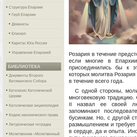
Структура Епархии
Герб Епархии
Деканаты
Епископ
Каритас Юга России
Управление Епархией
Розария в течение предст
если многие в Епархии
БИБЛИОТЕКА
присоединились бы к э
которых молитва Розария 
Документы Второго
Ватиканского Собора
в течение всего года.
Катехизис Католической
С одной стороны, мол
Церкви
многовековую традицию. 
II назвал ее своей л
Католическая энциклопедия
запоминают последовате
Кодекс канонического права
бусинкам. Но, с другой с
Литургическая тетрадка
размышлением и требует
в сердце, да и опыта. И
Молитвенник «Молитвенный