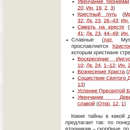
Увенчание терниями
20
;
Ин.
19
,
2
,
3
)
Крестный путь
(
М
32
;
Лк.
23
,
26–43
;
Ин.
Смерть на кресте
(
41
;
Лк.
23
,
44–49
;
Ин.
Славные (
лат.
Myste
прославляется
Христо
которым христиане стр
Воскресение Иису
10
;
Лк.
24
,
1–12
;
Ин.
Вознесение Христа
(
Сошествие Святого Д
13
)
Успение Пресвятой 
Увенчание Де
славой
(
Откр.
12
,
1
)
Какие тайны в какой 
предлагает так: по поне
вторникам – скорбные, по