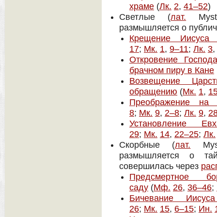
храме
(
Лк.
2
,
41–52
)
Светлые (
лат.
Myste
размышляется о публич
Крещение Иисуса
17
;
Мк.
1
,
9–11
;
Лк.
3
Откровение Господ
брачном пиру в Кане
Возвещение Цар
обращению
(
Мк.
1
,
1
Преображение на 
8
;
Мк.
9
,
2–8
;
Лк.
9
,
2
Установление Евх
29
;
Мк.
14
,
22–25
;
Лк.
Скорбные (
лат.
Myst
размышляется о т
совершилась через
рас
Предсмертное б
саду
(
Мф.
26
,
36–46
;
Бичевание Иисус
26
;
Мк.
15
,
6–15
;
Ин.