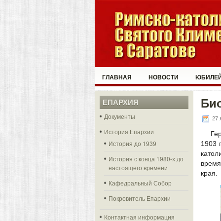
ГЛАВНАЯ
НОВОСТИ
ЮБИЛЕЙ
Би
ЕПАРХИЯ
Документы
27 
История Епархии
Ге
История до 1939
1903 
катол
История с конца 1980-х до
время
настоящего времени
края.
Кафедральный Собор
Покровитель Епархии
Контактная информация