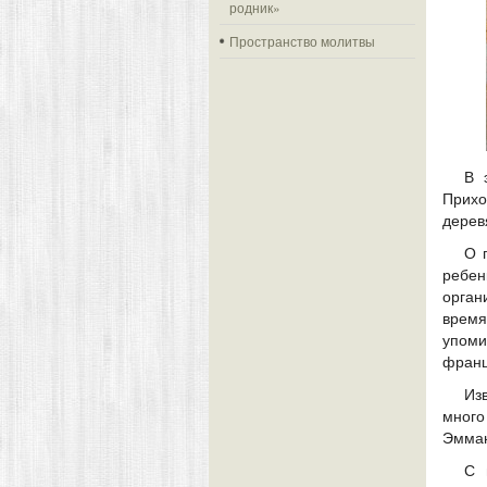
родник»
Пространство молитвы
В 
Прихо
дерев
О 
ребен
орган
время
упоми
франц
Из
много
Эмман
С 