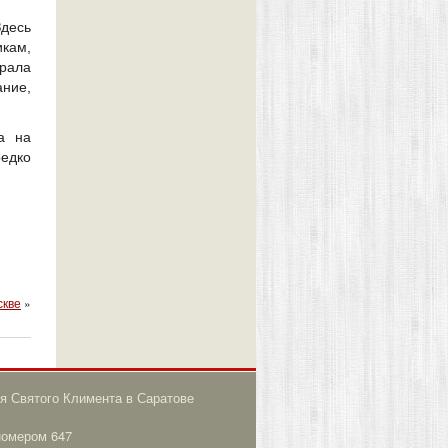
Здесь
кам,
ирала
ание,
а на
редко
скве
»
я Святого Климента в Саратове
номером 647