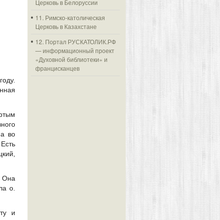
Церковь в Белоруссии
11. Римско-католическая
Церковь в Казахстане
12. Портал РУСКАТОЛИК.РФ
— информационный проект
«Духовной библиотеки» и
францисканцев
оду.
енная
ертым
вного
 а во
 Есть
кий,
. Она
ла о.
ту и