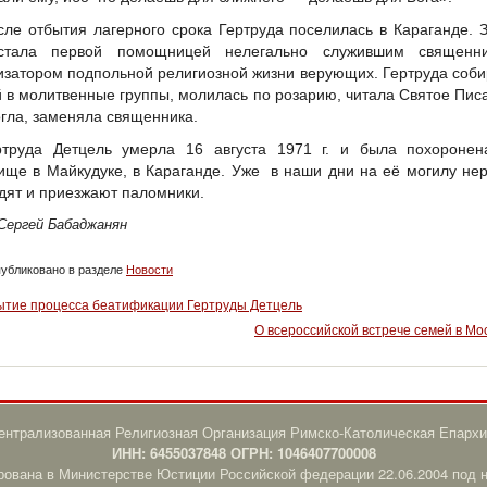
сле отбытия лагерного срока Гертруда поселилась в Караганде. 
стала первой помощницей нелегально служившим священни
изатором подпольной религиозной жизни верующих. Гертруда соб
 в молитвенные группы, молилась по розарию, читала Святое Пис
огла, заменяла священника.
ртруда Детцель умерла 16 августа 1971 г. и была похоронен
ище в Майкудуке, в Караганде. Уже в наши дни на её могилу не
дят и приезжают паломники.
Сергей Бабаджанян
убликовано в разделе
Новости
ытие процесса беатификации Гертруды Детцель
О всероссийской встрече семей в Мо
нтрализованная Религиозная Организация Римско-Католическая Епархи
ИНН: 6455037848 ОГРН: 1046407700008
рована в Министерстве Юстиции Российской федерации 22.06.2004 под 