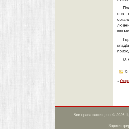
По
она 
орган
людей
как м
Ге
кладб
прихо
О. 
Оп
«
Откр
Все права защищены © 2026 Це
Зарегистри