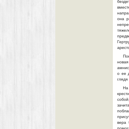
безде
вмест
напра
она р
непре
тяжел
предв
Гертр
арест
По
новая
амнис
о ее 
глядя 
На
крест
собой
зачи
побла
прису
вера 
помог