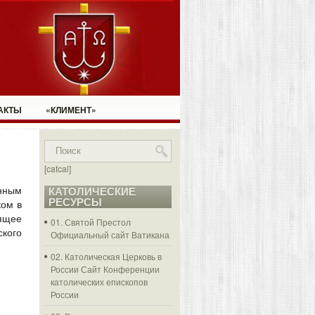
АКТЫ
«КЛИМЕНТ»
[catcal]
анным
КАТОЛИЧЕСКИЕ
РЕСУРСЫ
ком в
оящее
01. Святой Престол
ского
Официальный сайт Ватикана
02. Католическая Церковь в
России
Сайт Конференции
католических епископов
России