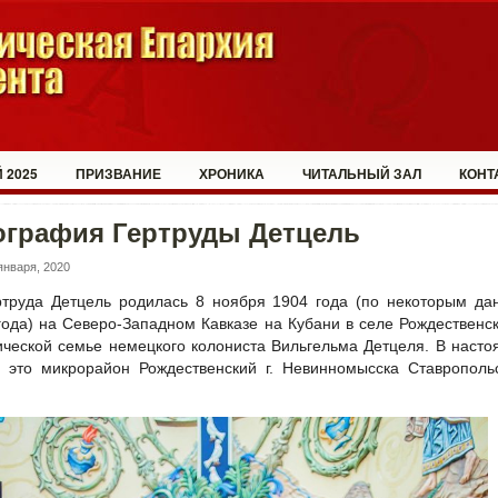
 2025
ПРИЗВАНИЕ
ХРОНИКА
ЧИТАЛЬНЫЙ ЗАЛ
КОНТ
ография Гертруды Детцель
января, 2020
ртруда Детцель родилась 8 ноября 1904 года (по некоторым д
года) на Северо-Западном Кавказе на Кубани в селе Рождественс
ической семье немецкого колониста Вильгельма Детцеля. В наст
 это микрорайон Рождественский г. Невинномысска Ставрополь