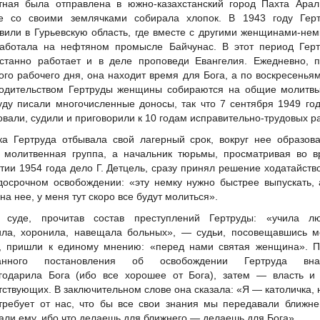
тная была отправлена в южно-казахстанский город Пахта Арал
е со своими землячками собирала хлопок. В 1943 году Герт
вили в Гурьевскую область, где вместе с другими женщинами-не
аботала на нефтяном промысле Байчунас. В этот период Герт
станно работает и в деле проповеди Евангелия. Ежедневно, п
ого рабочего дня, она находит время для Бога, а по воскресенья
одительством Гертруды женщины собираются на общие молитвы
уду писали многочисленные доносы, так что 7 сентября 1949 го
овали, судили и приговорили к 10 годам исправительно-трудовых ра
ка Гертруда отбывала свой лагерный срок, вокруг нее образов
 молитвенная группа, а начальник тюрьмы, просматривая во в
тии 1954 года дело Г. Детцель, сразу принял решение ходатайств
досрочном освобождении: «эту немку нужно быстрее выпускать, 
на нее, у меня тут скоро все будут молиться».
 суде, прочитав состав преступлений Гертруды: «учила лю
ила, хоронила, навещала больных», — судьи, посовещавшись м
, пришли к единому мнению: «перед нами святая женщина». П
танного постановления об освобождении Гертруда вна
годарила Бога (ибо все хорошее от Бога), затем — власть и 
тствующих. В заключительном слове она сказала: «Я — католичка,
требует от нас, что бы все свои знания мы передавали ближн
али ему, ибо что делаешь для ближнего — делаешь для Бога».