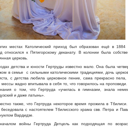
этих местах Католический приход был образован ещё в 1884 г
д относился к Пятигорскому деканату. В колонии была собств
янная церковь.
годах детства и юности Гертруды известно мало. Она была четв
ком в семье с сильными католическими традициями, дочь церко
иста, с детства любила церковное пение, сама прекрасно пела,
 мессы жадно впитывала в себя то, что говорилось на проповеди.
нания о том, что Гертруда «училась в гимназии, знала немец
узский и даже латынь».
вестно также, что Гертруда некоторое время прожила в Тбилиси
 беседовала с настоятелем Тбилисского храма свв. Петра и Пав
уилом Вардидзе.
началом войны Гертруда Детцель как подходящая по возрас