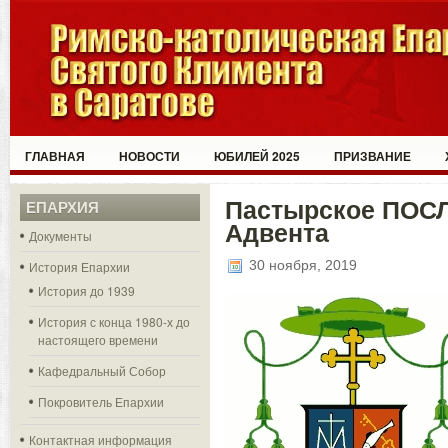
ГЛАВНАЯ
НОВОСТИ
ЮБИЛЕЙ 2025
ПРИЗВАНИЕ
Пастырское ПОСЛ
ЕПАРХИЯ
Адвента
Документы
30 ноября, 2019
История Епархии
История до 1939
История с конца 1980-х до
настоящего времени
Кафедральный Собор
Покровитель Епархии
Контактная информация