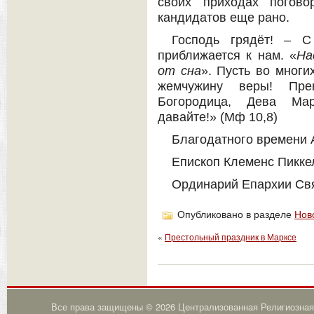
своих приходах погово
кандидатов еще рано.
Господь грядёт! – 
приближается к нам. «
На
от сна
». Пусть во многи
жемчужину веры! Пре
Богородица, Дева Ма
давайте!» (Мф 10,8)
Благодатного времени 
Епископ Клеменс Пикке
Ординарий Епархии Свя
Опубликовано в разделе
Нов
«
Престольный праздник в Марксе
Все права защищены © 2026 Централизованная Религиозная