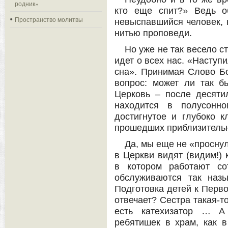
родник»
кто еще спит?» Ведь о
Пространство молитвы
невыспавшийся человек, 
нитью проповеди.
Но уже не так весело ст
идет о всех нас. «Наступ
сна». Принимая Слово Бо
вопрос: может ли так б
Церковь – после десяти
находится в полусонно
достигнутое и глубоко 
прошедших приблизительно
Да, мы еще не «просну
в Церкви видят (видим!) 
в котором работают со
обслуживаются так наз
Подготовка детей к Перво
отвечает? Сестра такая-т
есть катехизатор … А
ребятишек в храм, как в