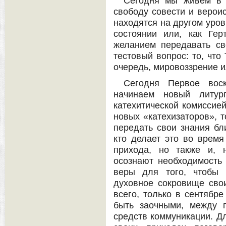
Сегодня мы живём в с
свободу совести и верои
находятся на другом уров
состоянии или, как Гер
желанием передавать св
тестовый вопрос: то, что
очередь, мировоззрение и
Сегодня Первое вос
начинаем новый литур
катехитической комиссие
новых «катехизаторов», 
передать свои знания бли
кто делает это во время
прихода, но также и, 
осознают необходимость 
веры для того, чтобы 
духовное сокровище свои
всего, только в сентябр
быть заочными, между 
средств коммуникации. Дл