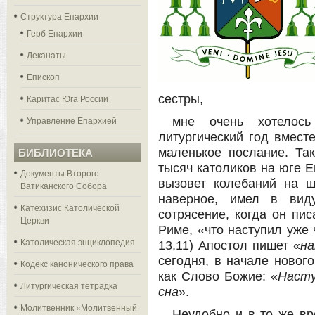
Структура Епархии
Герб Епархии
Деканаты
Епископ
Каритас Юга России
сестры,
Управление Епархией
мне очень хотелос
литургический год вмест
маленькое послание. Та
БИБЛИОТЕКА
тысяч католиков на юге Е
Документы Второго
вызовет колебаний на ш
Ватиканского Собора
наверное, имел в виду
Катехизис Католической
сотрясение, когда он пи
Церкви
Риме, «что наступил уже 
Католическая энциклопедия
13,11) Апостол пишет «
н
сегодня, в начале нового
Кодекс канонического права
как Слово Божие: «
Насту
Литургическая тетрадка
сна
».
Молитвенник «Молитвенный
Неудобно и в то же вр