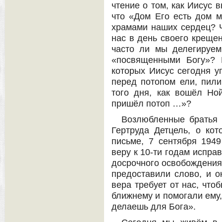
чтение о том, как Иисус 
что «Дом Его есть дом мо
храмами наших сердец? Ч
нас в день своего креще
часто ли мы делегируем
«посвященными Богу»? 
которых Иисус сегодня у
перед потопом ели, пили
того дня, как вошёл Ной
пришёл потоп …»?
Возлюбленные братья 
Гертруда Детцель, о ко
письме, 7 сентября 194
веру к 10-ти годам испра
досрочного освобождения 
предоставили слово, и о
вера требует от нас, что
ближнему и помогали ему,
делаешь для Бога».