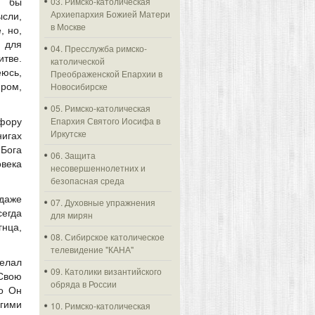
03. Римско-католическая
ь бы
Архиепархия Божией Матери
сли,
в Москве
, но,
 для
04. Пресслужба римско-
итве.
католической
юсь,
Преображенской Епархии в
Новосибирске
иром,
05. Римско-католическая
Епархия Святого Иосифа в
фору
Иркутске
нигах
 Бога
06. Защита
овека
несовершеннолетних и
безопасная среда
 даже
07. Духовные упражнения
сегда
для мирян
нца,
08. Сибирское католическое
телевидение "КАНА"
делал
09. Католики византийского
Свою
обряда в России
но Он
угими
10. Римско-католическая