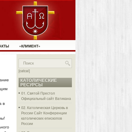
АКТЫ
«КЛИМЕНТ»
[catcal]
ание
КАТОЛИЧЕСКИЕ
РЕСУРСЫ
ющим
01. Святой Престол
Официальный сайт Ватикана
а в
02. Католическая Церковь в
России
Сайт Конференции
католических епископов
ры!
России
ного