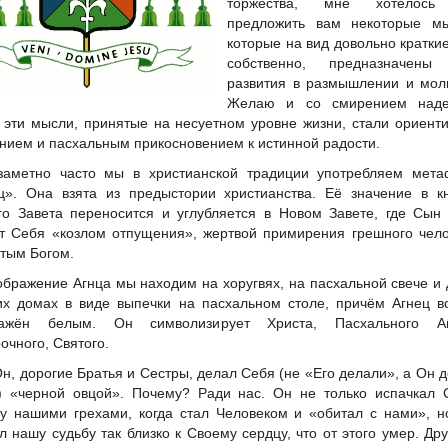
торжества, мне хотелос
предложить вам некоторые мы
которые на вид довольно краткие
собственно, предназначены
развития в размышлении и мол
Желаю и со смирением наде
 эти мысли, принятые на несуетном уровне жизни, стали ориент
нием и пасхальным прикосновением к истинной радости.
заметно часто мы в христианской традиции употребляем мета
ц». Она взята из предыстории христианства. Её значение в к
го Завета переносится и углубляется в Новом Завете, где Сын
т Себя «козлом отпущения», жертвой примирения грешного чел
ятым Богом.
ображение Агнца мы находим на хоругвях, на пасхальной свече и
их домах в виде выпечки на пасхальном столе, причём Агнец в
ражён белым. Он символизирует Христа, Пасхального Аг
очного, Святого.
Он, дорогие Братья и Сестры, делал Себя (не «Его делали», а Он 
) «черной овцой». Почему? Ради нас. Он не только испачкал 
у нашими грехами, когда стал Человеком и «обитал с нами», 
л нашу судьбу так близко к Своему сердцу, что от этого умер. Др