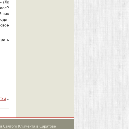
» (Лк
хаос?
йших
ходит
 свое
ерить
АСХИ
»
я Святого Климента в Саратове