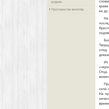
слова
родник»
краёв
Пространство молитвы
ее до
На
после
Крест
подтв
Бо
Творц
плод 
доказ
Из
«черн
Отца.
момен
Пр
сила 
На пр
ничег
време