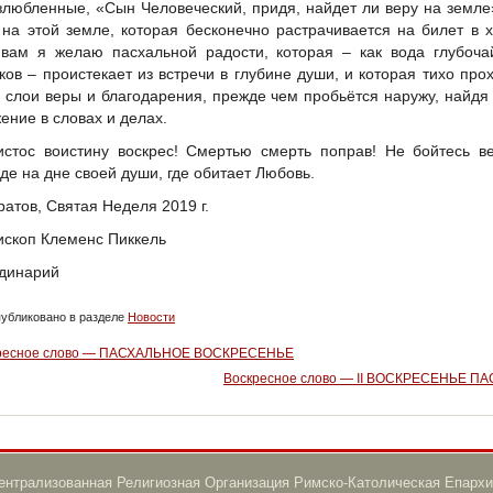
злюбленные, «Сын Человеческий, придя, найдет ли веру на земле
, на этой земле, которая бесконечно растрачивается на билет в 
вам я желаю пасхальной радости, которая – как вода глубоча
ков – проистекает из встречи в глубине души, и которая тихо про
ь слои веры и благодарения, прежде чем пробьётся наружу, найдя
ение в словах и делах.
истос воистину воскрес! Смертью смерть поправ! Не бойтесь в
де на дне своей души, где обитает Любовь.
ратов, Святая Неделя 2019 г.
ископ Клеменс Пиккель
динарий
убликовано в разделе
Новости
ресное слово — ПАСХАЛЬНОЕ ВОСКРЕСЕНЬЕ
Воскресное слово — II ВОСКРЕСЕНЬЕ П
нтрализованная Религиозная Организация Римско-Католическая Епархи