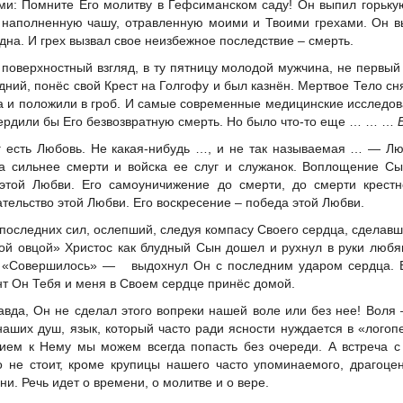
ми: Помните Его молитву в Гефсиманском саду! Он выпил горьку
 наполненную чашу, отравленную моими и Твоими грехами. Он 
 дна. И грех вызвал свое неизбежное последствие – смерть.
 поверхностный взгляд, в ту пятницу молодой мужчина, не первый
дний, понёс свой Крест на Голгофу и был казнён. Мертвое Тело сн
а и положили в гроб. И самые современные медицинские исследо
ердили бы Его безвозвратную смерть. Но было что-то еще … … …
г есть Любовь. Не какая-нибудь …, и не так называемая … — Л
а сильнее смерти и войска ее слуг и служанок. Воплощение С
этой Любви. Его самоуничижение до смерти, до смерти крестн
ательство этой Любви. Его воскресение – победа этой Любви.
 последних сил, ослепший, следуя компасу Своего сердца, сделав
ой овцой» Христос как блудный Сын дошел и рухнул в руки люб
 «Совершилось» — выдохнул Он с последним ударом сердца. В
т Он Тебя и меня в Своем сердце принёс домой.
авда, Он не сделал этого вопреки нашей воле или без нее! Воля 
наших душ, язык, который часто ради ясности нуждается в «логоп
ием к Нему мы можем всегда попасть без очереди. А встреча 
о не стоит, кроме крупицы нашего часто упоминаемого, драгоце
ни. Речь идет о времени, о молитве и о вере.