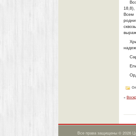
Во
18,8)
Всем 
родни
сквоз
выраж
Хр
надеж
Са
Еп
Ор
Оп
«
Воск
Все права защищены © 2026 Це