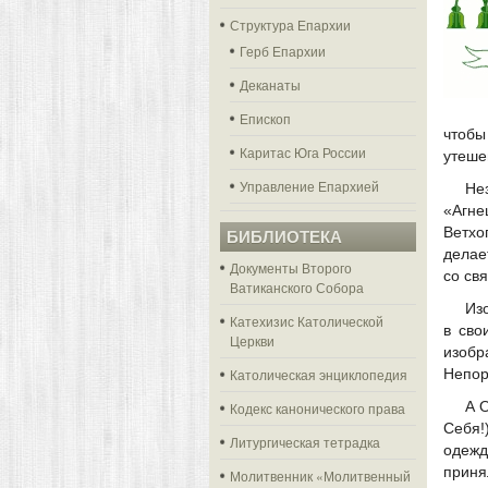
Структура Епархии
Герб Епархии
Деканаты
Епископ
чтобы
Каритас Юга России
утеше
Управление Епархией
Не
«Агне
Ветхо
БИБЛИОТЕКА
делае
Документы Второго
со св
Ватиканского Собора
Из
Катехизис Католической
в сво
Церкви
изоб
Католическая энциклопедия
Непор
А 
Кодекс канонического права
Себя!
Литургическая тетрадка
одежд
приня
Молитвенник «Молитвенный