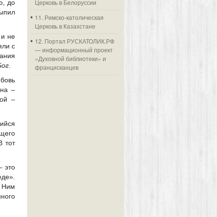
Церковь в Белоруссии
ю, до
выпил
11. Римско-католическая
Церковь в Казахстане
 и не
12. Портал РУСКАТОЛИК.РФ
яли с
— информационный проект
вания
«Духовной библиотеки» и
Бог
.
францисканцев
юбовь
ына –
ой –
шийся
ящего
 тот
– это
еде».
с Ним
нного