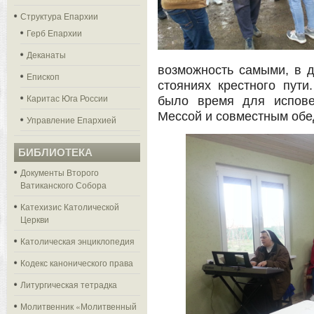
Структура Епархии
Герб Епархии
Деканаты
возможность самыми, в 
Епископ
стояниях крестного пути
Каритас Юга России
было время для испове
Мессой и совместным обе
Управление Епархией
БИБЛИОТЕКА
Документы Второго
Ватиканского Собора
Катехизис Католической
Церкви
Католическая энциклопедия
Кодекс канонического права
Литургическая тетрадка
Молитвенник «Молитвенный