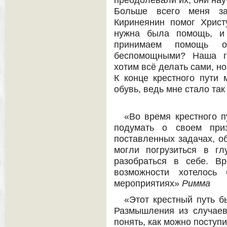
преодолевали их, они нау
Больше всего меня за
Киринеянин помог Христ
нужна была помощь, и
принимаем помощь от
беспомощными? Наша г
хотим всё делать сами, н
К конце крестного пути
обувь, ведь мне стало та
«Во время крестного 
подумать о своем при
поставленных задачах, о
могли погрузиться в г
разобраться в себе. В
возможности хотелось
мероприятиях»
Римма
«Этот крестный путь 
Размышления из случае
понять, как можно поступ