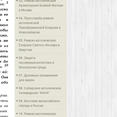
03. Римско-католическая
3
 их.
Архиепархия Божией Матери
сеи
в Москве
в ее
04. Пресслужба римско-
а в
католической
аких
Преображенской Епархии в
тобы
Новосибирске
зко,
05. Римско-католическая
а же
Епархия Святого Иосифа в
о из
Иркутске
шись
аемы
06. Защита
х до
несовершеннолетних и
10
и.
безопасная среда
 ей:
07. Духовные упражнения
Она
для мирян
 иди
08. Сибирское католическое
телевидение "КАНА"
упки.
очень
09. Католики византийского
обряда в России
ем не
ния.
10. Римско-католическая
ашему