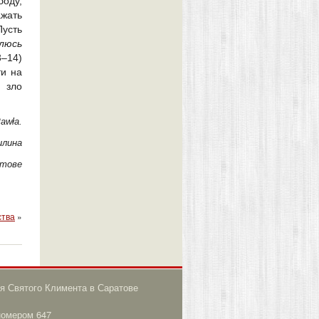
оду,
жать
усть
люсь
3–14)
ти на
 зло
awła.
илина
атове
ства
»
я Святого Климента в Саратове
номером 647