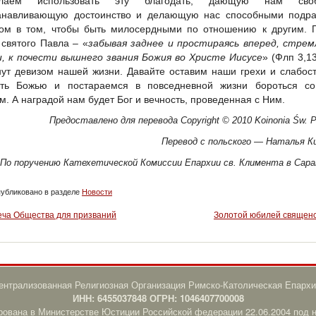
елаем использовать эту благодать, дающую нам своб
анавливающую достоинство и делающую нас способными подра
ом в том, чтобы быть милосердными по отношению к другим. П
 святого Павла – «
забывая заднее и
простираясь вперед, стрем
и, к
почести вышнего звания Божия во Христе Иисусе
» (Флп 3,1
нут девизом нашей жизни. Давайте оставим наши грехи и слабос
ть Божью и постараемся в повседневной жизни бороться со
м. А наградой нам будет Бог и вечность, проведенная с Ним.
Предоставлено для перевода Copyright © 2010 Koinonia Św. P
Перевод с польского — Наталья К
По поручению Катехетической Комиссии Епархии св. Климента в Сар
убликовано в разделе
Новости
еча Общества для призваний
Золотой юбилей священ
нтрализованная Религиозная Организация Римско-Католическая Епархи
ИНН: 6455037848 ОГРН: 1046407700008
рована в Министерстве Юстиции Российской федерации 22.06.2004 под 