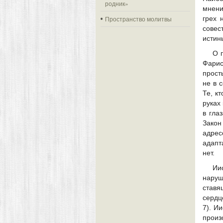
родник»
мнени
Пространство молитвы
грех 
совес
истин
О 
Фарис
прост
не в 
Те, к
руках
в гла
Закон
адрес
адапт
нет.
Ии
наруш
ставя
сердц
7). И
произ