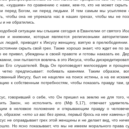
ю, «худшим» по сравнению с нами, кем-то, кто не может скрыть
ни перед Богом, ни перед людьми. И тем самым мы усыпляем 
ть, чтобы она не упрекала нас в наших грехах, чтобы мы не по
ы и не обратились.
подобной ситуации мы слышим сегодня в Евангелии от святого Ио
еи и книжники, которые являются религиозными авторитетами
ых людей, приводят к Иисусу женщину, взятую в прелюбодеянии
состоянии скрыть свой грех. Также хорошо знает, что ждет ее по за
то ее привел, убеждены в своей правоте и готовы наказать ее. Де
 камни, они пытаются вовлечь в это Иисуса, чтобы дискредитироват
зах Его слушателей. Ведь Он проповедует милосердие и прощен
 четко предписывает: побивать камнями. Таким образом, воп
ованный Иисусу, был не нацелен на поиск истины, а на ее искаж
ацию к собственным потребностям, чтобы показать правду там, г
сус, говоривший о себе, что Он пришел на землю не для того, 
ить Закон, но исполнить его (Мф 5,17), отвечает удивитель
щим в неловкое положение и открывающим правду о человече
е, образом: «
кто из вас без греха, первый брось на нее камень
» (
исус не оправдывает грех этой женщины и не делает вид, что ниче
ошло. Но ясно показывает, что мы не имеем морального права с