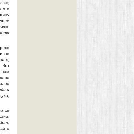
свят,
ю это
щину
ущее
жизнь
ждаю
грехе
ивое
нает,
 Вот
 нам
нстве
более
иди и
Духа,
яются
саии:
Вот,
вайте