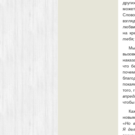
други
может
Слово
взгля
любви
на кр
тебя;
Мы
вызов
наказ
что б
почем
благо
покая
того,
впред
чтобы
Ка
новым
«
Но 
Я
де