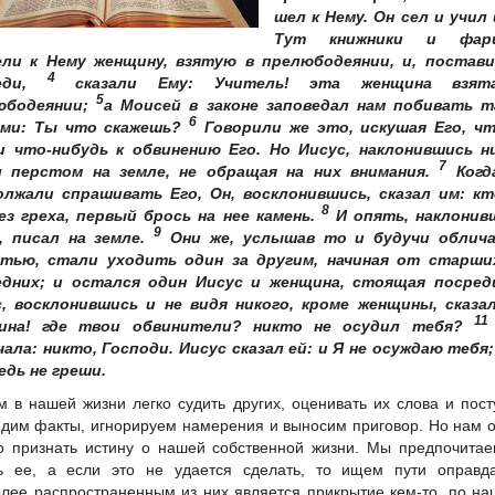
шел к Нему. Он сел и учил
Тут книжники и фари
ели к Нему женщину, взятую в прелюбодеянии, и, постави
4
реди,
сказали Ему: Учитель! эта женщина взят
5
юбодеянии;
а Моисей в законе заповедал нам побивать т
6
ями: Ты что скажешь?
Говорили же это, искушая Его, ч
и что-нибудь к обвинению Его. Но Иисус, наклонившись ни
7
л перстом на земле, не обращая на них внимания.
Когд
олжали спрашивать Его, Он, восклонившись, сказал им: кт
8
ез греха, первый брось на нее камень.
И опять, наклонив
9
, писал на земле.
Они же, услышав то и будучи облич
стью, стали уходить один за другим, начиная от старши
едних; и остался один Иисус и женщина, стоящая посред
, восклонившись и не видя никого, кроме женщины, сказал
11
ина! где твои обвинители? никто не осудил тебя?
ала: никто, Господи. Иисус сказал ей: и Я не осуждаю тебя;
едь не греши.
м в нашей жизни легко судить других, оценивать их слова и пост
дим факты, игнорируем намерения и выносим приговор. Но нам 
о признать истину о нашей собственной жизни. Мы предпочита
ь ее, а если это не удается сделать, то ищем пути оправда
лее распространенным из них является прикрытие кем-то, по н