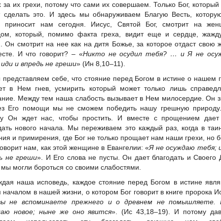
х за их грехи, потому что сами их совершаем. Только Бог, который 
 сделать это. И здесь мы обнаруживаем Благую Весть, котору
 приносит нам сегодня. Иисус, Святой Бог, смотрит на жен
дом, который, помимо факта греха, видит еще и сердце, жажд
. Он смотрит на нее как на дитя Божье, за которое отдаст свою 
есте. И что говорит? – «
Никто не осудил тебя? … и Я не осу
 иди и впредь не греши
» (Ин 8,10–11).
 представляем себе, что стояние перед Богом в истине о нашем 
ет в Нем гнев, усмирить который может только лишь справедл
ание. Между тем наша слабость вызывает в Нем милосердие. Он з
ез Его помощи мы не сможем победить нашу грешную природу.
у Он ждет нас, чтобы простить. И вместе с прощением дает
дать нового начала. Мы переживаем это каждый раз, когда в таи
ния и примирения, где Бог не только прощает нам наши грехи, но 
 говорит нам, как этой женщине в Евангелии: «
Я не осуждаю тебя; 
ь не греши
». И Его слова не пусты. Он дает благодать и Своего 
 мы могли бороться со своими слабостями.
ждая наша исповедь, каждое стояние перед Богом в истине явл
 началом в нашей жизни, о котором Бог говорит в книге пророка И
вы не вспоминаете прежнего и
о
древнем не помышляете. 
лаю новое; ныне же оно явится
». (Ис 43,18–19). И потому да