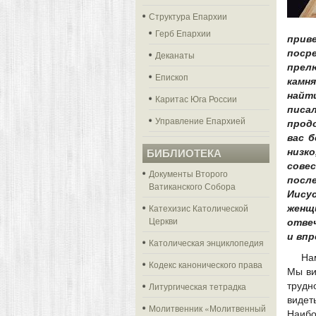
Структура Епархии
Герб Епархии
прив
пос
Деканаты
прел
Епископ
камн
найт
Каритас Юга России
писа
Управление Епархией
прод
вас б
низко
БИБЛИОТЕКА
сове
Документы Второго
посл
Ватиканского Собора
Иисус
Катехизис Католической
женщ
Церкви
отвеч
и впр
Католическая энциклопедия
На
Кодекс канонического права
Мы ви
Литургическая тетрадка
трудн
видет
Молитвенник «Молитвенный
Наибо