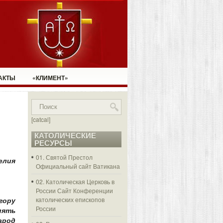
АКТЫ
«КЛИМЕНТ»
[catcal]
КАТОЛИЧЕСКИЕ
РЕСУРСЫ
01. Святой Престол
елия
Официальный сайт Ватикана
02. Католическая Церковь в
России
Сайт Конференции
католических епископов
ору
России
пять
арод