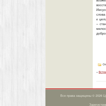
возж
восст
Иисус
слова
к
цел
– ста
милос
добро
Оп
«
Встр
Все права защищены © 2026 Це
Зарегистри