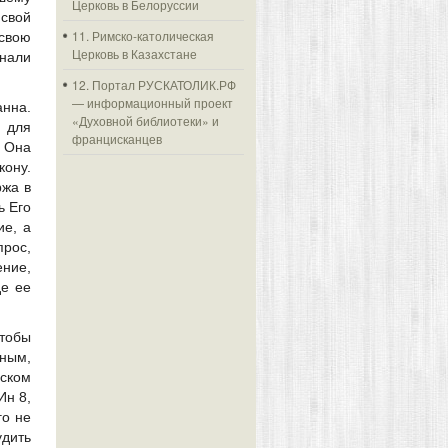
Церковь в Белоруссии
 свой
11. Римско-католическая
свою
Церковь в Казахстане
знали
12. Портал РУСКАТОЛИК.РФ
— информационный проект
анна.
«Духовной библиотеки» и
 для
францисканцев
. Она
кону.
ржа в
ь Его
ие, а
рос,
ение,
де ее
чтобы
ным,
ском
Ин 8,
го не
удить