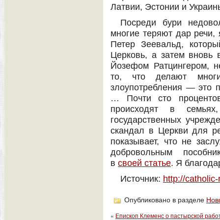
Латвии, Эстонии и Украин
Посреди бури недово
многие теряют дар речи,
Петер Зеевальд, которы
Церковь, а затем вновь 
Йозефом Ратцингером, н
то, что делают многи
злоупотребления — это п
… Почти сто процентов
происходят в семьях
государственных учрежден
скандал в Церкви для ре
показывает, что не засл
добровольным пособни
в
своей статье
. Я благода
Источник:
http://catholic-
Опубликовано в разделе
Нов
«
Епископ Клеменс о пастырской рабо