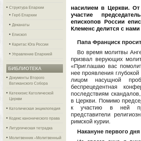
Структура Епархии
насилием в Церкви. От
участие председател
Герб Епархии
епископов России епис
Деканаты
Клеменс делится с нами
Епископ
Папа Франциск проси
Каритас Юга России
Во время молитвы Анге
Управление Епархией
призвал верующих молит
«Приглашаю вас помолит
БИБЛИОТЕКА
нее проявления глубокой 
Документы Второго
лицом насущной про
Ватиканского Собора
беспрецедентная конф
Катехизис Католической
последствиям скандалов,
Церкви
в Церкви. Помимо предсе
к участию в ней при
Католическая энциклопедия
представители религиоз
Кодекс канонического права
римской курии.
Литургическая тетрадка
Накануне первого дн
Молитвенник «Молитвенный