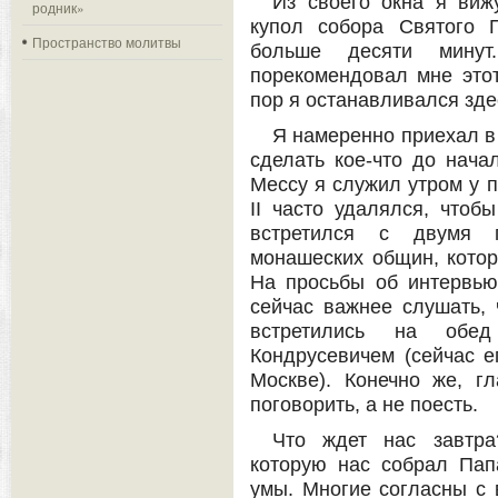
Из своего окна я виж
родник»
купол собора Святого 
Пространство молитвы
больше десяти минут
порекомендовал мне этот
пор я останавливался зде
Я намеренно приехал в
сделать кое-что до нача
Мессу я служил утром у 
II часто удалялся, чтоб
встретился с двумя г
монашеских общин, котор
На просьбы об интервью 
сейчас важнее слушать, 
встретились на обе
Кондрусевичем (сейчас е
Москве). Конечно же, г
поговорить, а не поесть.
Что ждет нас завтра
которую нас собрал Пап
умы. Многие согласны с 