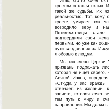
Итак, кто-то хочет б
крестом остался только И
такой же судьбы. Их ж
реальностью. Тот, кому 
кресте, умирает как з
возродило веру и на
Пятидесятницы стало
подтвердили свои жела
первыми, но уже как общи
пути следования за Иису
любовью к людям.
Мы, как члены Церкви, 
призваны подражать Иис
которая не ищет своего, 
Святой Иаков, определя
«Откуда у вас вражды 
отвечает: из желаний, 
зависти, которая хочет в
тем путь к миру и сча
направлении. Мы должны 