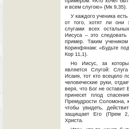
примером. «Кто хочет быт
и всем слугою» (Мк 9,35).
У каждого ученика есть
от того, хотят ли они 
слугами всех остальны
Иисуса – это следовать
пример. Таким ученико
Коринфянам: «Будьте под
Кор 11,1).
Но Иисус, за которы
является Слугой: Слуг
Исаия, тот кто всецело п
человеческие руки, отда
веря, что Бог не оставит 
принесет плод спасени
Премудрости Соломона, к
чтобы увидеть, действ
защищает Его (Прем 2,
Христа.