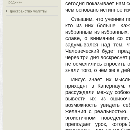
родник»
сегодня показывает нам с
чём основано истинное из
Пространство молитвы
Слышим, что ученики п
кто из них больше. Ка
избранным из избранных. 
славе, о внимании со с
задумывался над тем, ч
Человеческий будет пред
через три дня воскреснет 
не осмелились спросить о
знали того, о чём же в дей
Иисус знает их мысли
приходят в Капернаум,
рассуждали между собою?
вывести их из ошибоч
возможность увидеть се
желания с реальностью. 
эгоистичном поведени
преподает урок, котор