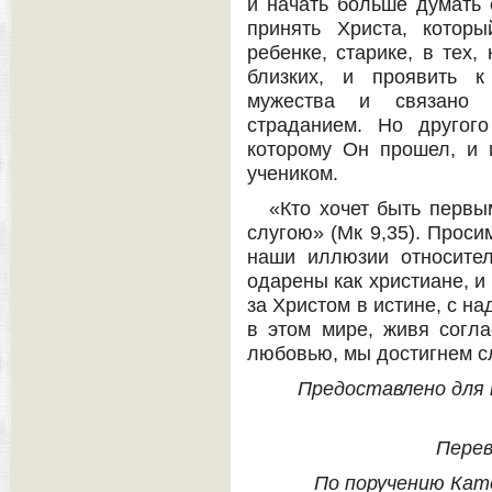
и начать больше думать 
принять Христа, котор
ребенке, старике, в тех,
близких, и проявить к
мужества и связано 
страданием. Но другого
которому Он прошел, и п
учеником.
«Кто хочет быть первы
слугою» (Мк 9,35). Проси
наши иллюзии относите
одарены как христиане, и
за Христом в истине, с н
в этом мире, живя согл
любовью, мы достигнем с
Предоставлено для п
Перев
По поручению Кат