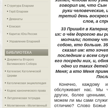
хотел, чтобы кто узнал
говорил им, что Сын
Структура Епархии
руки человеческие, и
Герб Епархии
третий день воскресн
Деканаты
слов, а сп
Епископ
33 Пришёл в Капернау
Каритас Юга России
их: о чём дорогою вы 
молчали; потому чт
Управление Епархией
собою, кто больше. 35
сказал им: кто хоче
БИБЛИОТЕКА
последним и всем слуг
Документы Второго
его посреди них, и, обн
Ватиканского Собора
одно из таких дете
Катехизис Католической
Меня; а кто Меня прим
Церкви
Посл
Католическая энциклопедия
Конечно, каждому и
обслуживает нас. Мы ч
Кодекс канонического права
других, более ценными,
Литургическая тетрадка
можем ли мы сами служит
Молитвенник «Молитвенный
отличию? Слово Божье 