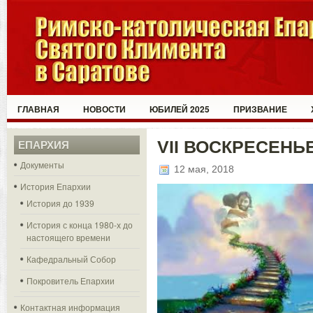
ГЛАВНАЯ
НОВОСТИ
ЮБИЛЕЙ 2025
ПРИЗВАНИЕ
VII ВОСКРЕСЕНЬ
ЕПАРХИЯ
Документы
12 мая, 2018
История Епархии
История до 1939
История с конца 1980-х до
настоящего времени
Кафедральный Собор
Покровитель Епархии
Контактная информация