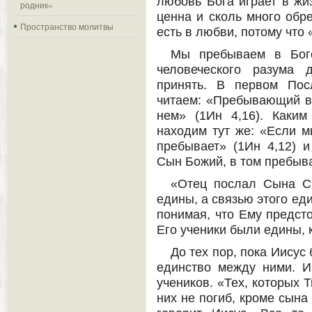
любовь Бога играет в жиз
родник»
ценна и сколь много обре
Пространство молитвы
есть в любви, потому что
Мы пребываем в Боге
человеческого разума 
принять. В первом Пос
читаем: «Пребывающий в 
нем» (1Ин 4,16). Каким
находим тут же: «Если м
пребывает» (1Ин 4,12) и
Сын Божий, в том пребывае
«Отец послал Сына Сп
едины, а связью этого ед
понимая, что Ему предсто
Его ученики были едины, 
До тех пор, пока Иисус
единство между ними. И
учеников. «Тех, которых 
них не погиб, кроме сына