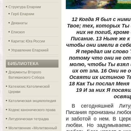
Структура Епархии
Герб Епархии
12 Когда Я был с ними
Деканаты
Твое; тех, которых Ты 
Епископ
них не погиб, кроме
Писание. 13 Ныне же к 
Каритас Юга России
чтобы они имели в себ
Управление Епархией
Я передал им слово 
потому что они не от м
БИБЛИОТЕКА
молю, чтобы Ты взял 
их от зла. 16 Они не 
Документы Второго
Освяти их истиною Тв
Ватиканского Собора
18 Как Ты послал Меня 
Катехизис Католической
19 И за них Я посв
Церкви
освящ
Католическая энциклопедия
В сегодняшней Литу
Кодекс канонического права
Писания пронизаны любов
и заботой о нем. В Цер
Литургическая тетрадка
любви. Но задумываемс
Молитвенник «Молитвенный