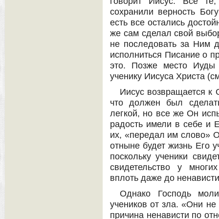
говорит Иисус. Все те
сохранили верность Бог
есть все остались достой
же сам сделал свой выбор
не последовать за Ним д
исполниться Писание о пр
это. Позже место Иуды
ученику Иисуса Христа (см
Иисус возвращается к О
что должен был сделат
легкой, но все же Он исп
радость имели в себе и Е
их, «передал им слово» О
отныне будет жизнь Его у
поскольку ученики свиде
свидетельство у многи
вплоть даже до ненависти
Однако Господь моли
учеников от зла. «Они не 
причина ненависти по отн