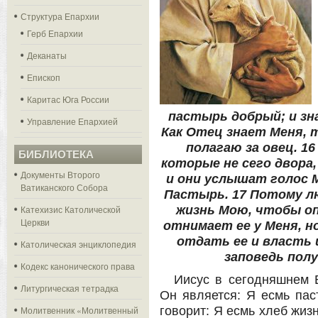
Структура Епархии
Герб Епархии
Деканаты
Епископ
Каритас Юга России
пастырь добрый; и зн
Управление Епархией
Как Отец знает Меня, 
полагаю за овец. 16
БИБЛИОТЕКА
которые не сего двора
Документы Второго
и они услышат голос М
Ватиканского Собора
Пастырь. 17 Потому л
Катехизис Католической
жизнь Мою, чтобы оп
Церкви
отнимает ее у Меня, н
отдать ее и власть
Католическая энциклопедия
заповедь пол
Кодекс канонического права
Иисус в сегодняшнем Е
Литургическая тетрадка
Он является: Я есмь пас
Молитвенник «Молитвенный
говорит: Я есмь хлеб жизн