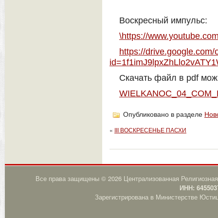
Воскресный импульс:
\https://www.youtube.
https://drive.google.com
id=1f1imJ9lpxZhLlo2vAT
Скачать файл в pdf мож
WIELKANOC_04_COM_
Опубликовано в разделе
Нов
«
III ВОСКРЕСЕНЬЕ ПАСХИ
Все права защищены © 2026 Централизованная Религиозная
ИНН: 645503
Зарегистрирована в Министерстве Юстици