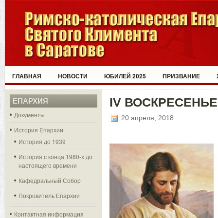
ГЛАВНАЯ
НОВОСТИ
ЮБИЛЕЙ 2025
ПРИЗВАНИЕ
IV ВОСКРЕСЕНЬЕ
ЕПАРХИЯ
Документы
20 апреля, 2018
История Епархии
История до 1939
История с конца 1980-х до
настоящего времени
Кафедральный Собор
Покровитель Епархии
Контактная информация