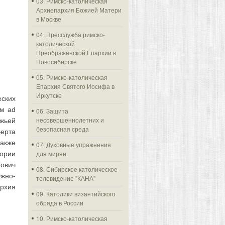
03. Римско-католическая
Архиепархия Божией Матери
в Москве
04. Пресслужба римско-
католической
Преображенской Епархии в
Новосибирске
05. Римско-католическая
Епархия Святого Иосифа в
Иркутске
еских
ом ad
06. Защита
несовершеннолетних и
ожьей
безопасная среда
ерта
акже
07. Духовные упражнения
для мирян
ории
ович
08. Сибирское католическое
жно-
телевидение "КАНА"
рхия
09. Католики византийского
обряда в России
10. Римско-католическая