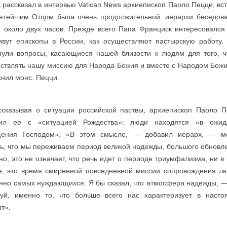
к рассказал в интервью Vatican News архиепископ Паоло Пецци, вс
ятейшим Отцом была очень продолжительной: иерархи беседова
 около двух часов. Прежде всего Папа Франциск интересовался
ивут епископы в России, как осуществляют пастырскую работу
нули вопросы, касающиеся нашей близости к людям для того, 
ствлять нашу миссию для Народа Божия и вместе с Народом Бож
снил монс. Пецци.
ссказывая о ситуации российской паствы, архиепископ Паоло 
нил ее с «ситуацией Рождества»: люди находятся «в ожид
щения Господом». «В этом смысле, — добавил иерарх, — м
ть, что мы переживаем период великой надежды, большого обновл
но, это не означает, что речь идет о периоде триумфализма, ни в
е; это время смиренной повседневной миссии сопровождения л
нно самых нуждающихся. Я бы сказал, что атмосфера надежды, —
уй, именно то, что больше всего нас характеризует в насто
т».