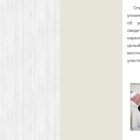
От
упомя
об у
свиде
нарко
целый
местн
участ