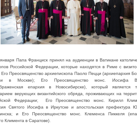
 января Папа Франциск принял на аудиенции в Ватикане католич
опов Российской Федерации, которые находятся в Риме с визит
a: Его Преосвященство архиепископа Паоло Пецци (архиепархия Б
ри в Москве); Его Преосвященство монс. Иосифа В
ображенская епархия в Новосибирске), который является т
арием верующих византийского обряда, проживающих на террит
ийской Федерации; Его Преосвященство монс. Кирилл Клим
хия Святого Иосифа в Иркутске и апостольская префектура Ю
инска; и Его Преосвященство монс. Клеменса Пиккеля (епа
го Климента в Саратове).