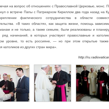
вечая на вопрос об отношениях с Православной Церковью, монс. 
нул о встрече Папы с Патриархом Кириллом два года назад на К
креплении фактического сотрудничества в области совмест
тельства. «В таких областях, как защита жизни, помощь зависи
манам и не только, а также семьям, были реализованы и планир
 ряд начинаний, в которых участвуют православные и католик
ом уровне, то есть россияне, — но при этом открытые также
ия католиков из других стран мира».
http://ru.radiovatic