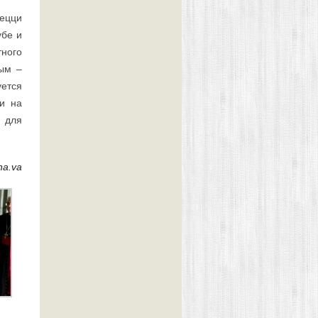
Пецци
убе и
ного
мым –
уется
и на
 для
ana.va