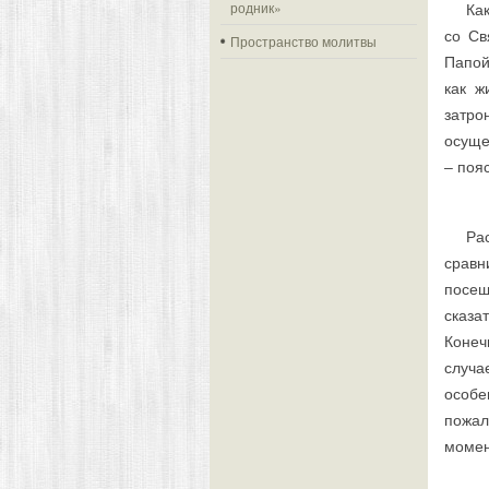
родник»
Ка
со Св
Пространство молитвы
Папой
как ж
затро
осуще
– поя
Ра
срав
посе
сказа
Конеч
случа
особе
пожал
момен