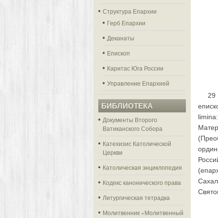
Структура Епархии
Герб Епархии
Деканаты
Епископ
Каритас Юга России
Управление Епархией
29
БИБЛИОТЕКА
еписк
limin
Документы Второго
Мате
Ватиканского Собора
(Пре
Катехизис Католической
ордин
Церкви
Росс
Католическая энциклопедия
(епар
Сахал
Кодекс канонического права
Свято
Литургическая тетрадка
Молитвенник «Молитвенный