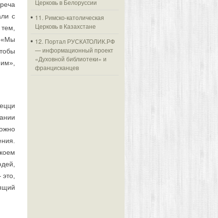
Церковь в Белоруссии
треча
ли с
11. Римско-католическая
Церковь в Казахстане
 тем,
. «Мы
12. Портал РУСКАТОЛИК.РФ
— информационный проект
чтобы
«Духовной библиотеки» и
иим»,
францисканцев
Пецци
ании
ожно
ения.
 коем
юдей,
 это,
ящий