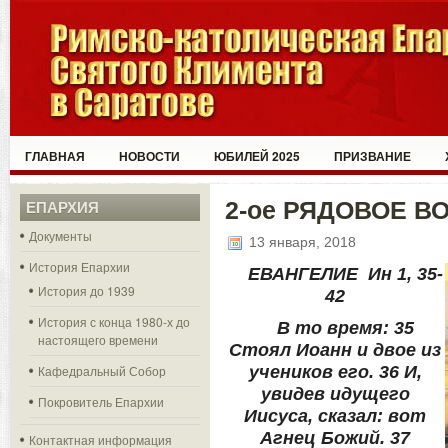
ГЛАВНАЯ
НОВОСТИ
ЮБИЛЕЙ 2025
ПРИЗВАНИЕ
2-ое РЯДОВОЕ В
ЕПАРХИЯ
Документы
13 января, 2018
История Епархии
ЕВАНГЕЛИЕ Ин 1, 35-
История до 1939
42
История с конца 1980-х до
В то время: 35
настоящего времени
Стоял Иоанн и двое из
Кафедральный Собор
учеников его. 36 И,
увидев идущего
Покровитель Епархии
Иисуса, сказал: вот
Агнец Божий. 37
Контактная информация