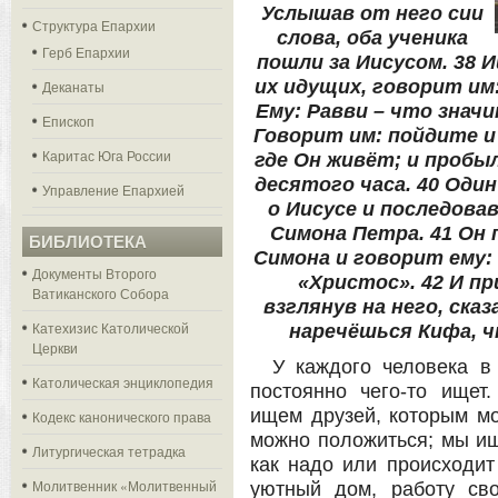
Услышав от него сии
Структура Епархии
слова, оба ученика
Герб Епархии
пошли за Иисусом. 38 
их идущих, говорит им
Деканаты
Ему: Равви – что значи
Епископ
Говорит им: пойдите и
Каритас Юга России
где Он живёт; и пробы
десятого часа. 40 Оди
Управление Епархией
о Иисусе и последова
Симона Петра. 41 Он
БИБЛИОТЕКА
Симона и говорит ему:
Документы Второго
«Христос». 42 И при
Ватиканского Собора
взглянув на него, ска
Катехизис Католической
наречёшься Кифа, ч
Церкви
У каждого человека в
Католическая энциклопедия
постоянно чего-то ище
ищем друзей, которым мо
Кодекс канонического права
можно положиться; мы ищ
Литургическая тетрадка
как надо или происходит
Молитвенник «Молитвенный
уютный дом, работу сво