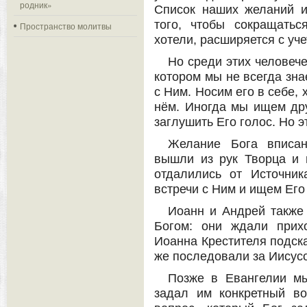
родник»
Список наших желаний и
того, чтобы сокращатьс
Пространство молитвы
хотели, расширяется с уч
Но среди этих человече
котором мы не всегда зна
с Ним. Носим его в себе, 
нём. Иногда мы ищем дру
заглушить Его голос. Но 
Желание Бога вписан
вышли из рук Творца и 
отдалились от Источни
встречи с Ним и ищем Его
Иоанн и Андрей также
Богом: они ждали прих
Иоанна Крестителя подска
же последовали за Иисус
Позже в Евангелии мы
задал им конкретный 