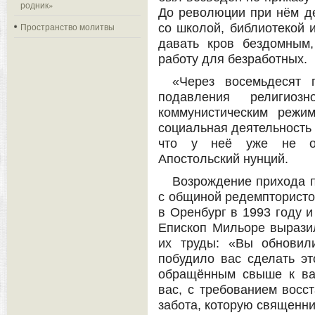
родник»
До революции при нём де
Пространство молитвы
со школой, библиотекой 
давать кров бездомным,
работу для безработных.
«Через восемьдесят 
подавления религиозн
коммунистическим режи
социальная деятельность 
что у неё уже не ос
Апостольский нунций.
Возрождение прихода п
с общиной редемптористо
в Оренбург в 1993 году и
Епископ Мильоре выразил
их труды: «Вы обновил
побудило вас сделать эт
обращённым свыше к ва
вас, с требованием восст
забота, которую священни