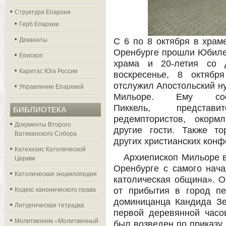
Структура Епархии
Герб Епархии
Деканаты
С 6 по 8 октября в храм
Оренбурге прошли Юбилей
Епископ
храма и 20-летия со 
Каритас Юга России
воскресенье, 8 октябр
отслужил Апостольский н
Управление Епархией
Мильоре. Ему сос
Пиккель, представ
БИБЛИОТЕКА
редемптористов, окорм
Документы Второго
другие гости. Также то
Ватиканского Собора
других христианских конф
Катехизис Католической
Архиепископ Мильоре в
Церкви
Оренбурге с самого нач
Католическая энциклопедия
католическая община». О
Кодекс канонического права
от прибытия в город пе
доминицанца Кандида Зе
Литургическая тетрадка
первой деревянной часо
Молитвенник «Молитвенный
был возведен по приказу 