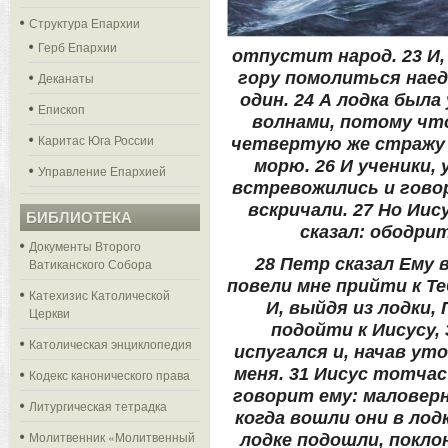
Структура Епархии
Герб Епархии
отпустит народ. 23 И,
гору помолиться наед
Деканаты
один. 24 А лодка была 
Епископ
волнами, потому чт
Каритас Юга России
четвертую же стражу н
морю. 26 И ученики,
Управление Епархией
встревожились и говор
вскричали. 27 Но Иис
БИБЛИОТЕКА
сказал: ободрит
Документы Второго
28 Петр сказал Ему 
Ватиканского Собора
повели мне прийти к Теб
Катехизис Католической
И, выйдя из лодки,
Церкви
подойти к Иисусу, 
Католическая энциклопедия
испугался и, начав уто
меня. 31 Иисус тотчас
Кодекс канонического права
говорит ему: маловерн
Литургическая тетрадка
когда вошли они в лод
Молитвенник «Молитвенный
лодке подошли, покло