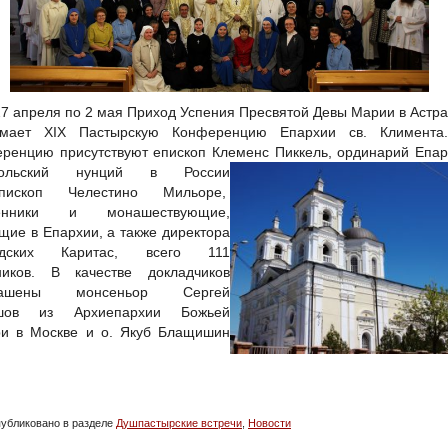
27 апреля по 2 мая Приход Успения Пресвятой Девы Марии в Астр
имает XIX Пастырскую Конференцию Епархии св. Климента
ренцию присутствуют епископ Клеменс Пиккель, ординарий
Епар
тольский нунций в России
епископ Челестино Мильоре,
енники и монашествующие,
щие в Епархии, а также директора
одских Каритас, всего 111
ников. В качестве докладчиков
лашены монсеньор Сергей
шов из Архиепархии Божьей
и в Москве и о. Якуб Блащишин
убликовано в разделе
Душпастырские встречи
,
Новости