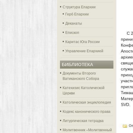
Структура Епархии
Герб Епархии
Деканаты
Епископ
С 
прин
Каритас Юга России
Конфе
Управление Епархией
Апос
архи
свящ
БИБЛИОТЕКА
служа
Документы Второго
прих
Ватиканского Собора
участ
приг
Катехизис Католической
Церкви
Тима
Матер
Католическая энциклопедия
SVD.
Кодекс канонического права
Литургическая тетрадка
Оп
Молитвенник «Молитвенный