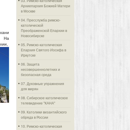
03. Римско-католическая
Архиепархия Божией Матери
в Москве
04. Пресслужба римско-
католической
Преображенской Епархии в
ахани
Новосибирске
. На
хии,
05. Римско-католическая
Епархия Святого Иосифа в
Иркутске
06. Защита
несовершеннолетних и
безопасная среда
07. Духовные упражнения
для мирян
08. Сибирское католическое
телевидение "КАНА"
09. Католики византийского
обряда в России
10. Римско-католическая