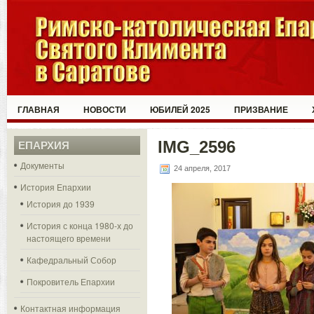
ГЛАВНАЯ
НОВОСТИ
ЮБИЛЕЙ 2025
ПРИЗВАНИЕ
IMG_2596
ЕПАРХИЯ
Документы
24 апреля, 2017
История Епархии
История до 1939
История с конца 1980-х до
настоящего времени
Кафедральный Собор
Покровитель Епархии
Контактная информация