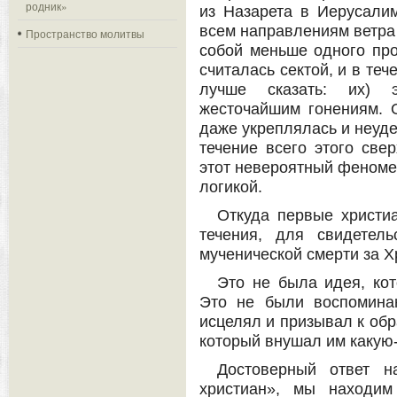
родник»
из Назарета в Иерусалим
всем направлениям ветра
Пространство молитвы
собой меньше одного про
считалась сектой, и в те
лучше сказать: их) 
жесточайшим гонениям. 
даже укреплялась и неуде
течение всего этого све
этот невероятный феноме
логикой.
Откуда первые христи
течения, для свидетел
мученической смерти за Х
Это не была идея, кот
Это не были воспомина
исцелял и призывал к обр
который внушал им какую-
Достоверный ответ н
христиан», мы находим