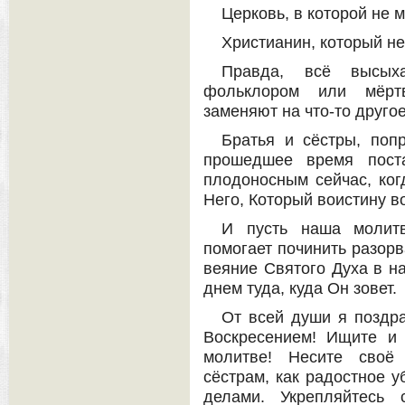
Церковь, в которой не 
Христианин, который н
Правда, всё высыха
фольклором или мёртв
заменяют на что-то другое
Братья и сёстры, поп
прошедшее время пост
плодоносным сейчас, ког
Него, Который воистину в
И пусть наша молит
помогает починить разорв
веяние Святого Духа в н
днем туда, куда Он зовет.
От всей души я поздр
Воскресением! Ищите и 
молитве! Несите своё 
сёстрам, как радостное 
делами. Укрепляйтесь 