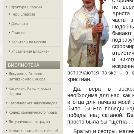
стороны
не вер
Структура Епархии
Христа 
Герб Епархии
часть в
Деканаты
Подобн
Епископ
бываю
подраз
Каритас Юга России
сформи
Управление Епархией
атеисти
и никог
БИБЛИОТЕКА
искренн
встречаются также – в 
Документы Второго
Ватиканского Собора
христиан.
Катехизис Католической
Да, вера в воскрес
Церкви
необходима для нас, как
и отца для начала моей 
Католическая энциклопедия
было бы Его победы на
Кодекс канонического права
победы над сатаной. Бе
Литургическая тетрадка
просто была бы тщетна …
Молитвенник «Молитвенный
Братья и сестры, мале