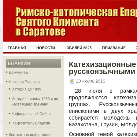
ГЛАВНАЯ
НОВОСТИ
ЮБИЛЕЙ 2025
ПРИЗВАНИЕ
Катехизационные 
ЕПАРХИЯ
русскоязычными
Документы
29 июля, 2016
История Епархии
История до 1939
28 июля в рамках
продолжаются катехиз
История с конца 1980-х до
настоящего времени
группах. Русскоязыч
епископами в двух хра
Кафедральный Собор
собирается молодёжь и
Покровитель Епархии
Казахстана, Грузии, Молд
Основной темой катехиз
Контактная информация