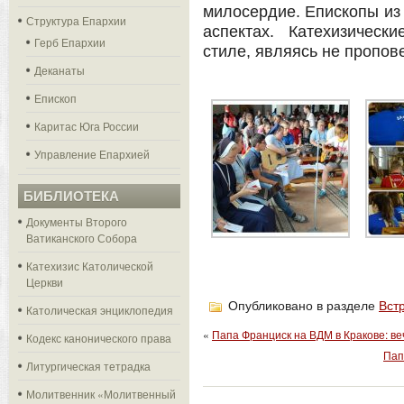
милосердие. Епископы из 
Структура Епархии
аспектах. Катехизичес
Герб Епархии
стиле, являясь не пропов
Деканаты
Епископ
Каритас Юга России
Управление Епархией
БИБЛИОТЕКА
Документы Второго
Ватиканского Собора
Катехизис Католической
Церкви
Опубликовано в разделе
Вст
Католическая энциклопедия
«
Папа Франциск на ВДМ в Кракове: в
Кодекс канонического права
Пап
Литургическая тетрадка
Молитвенник «Молитвенный