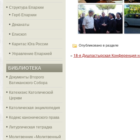
Структура Епархии
Герб Епархии
Деканаты
Епископ
Каритас Юга России
Опубликовано в разделе
Управление Епархией
«
18-я Душпастырская Конференция 
БИБЛИОТЕКА
Документы Второго
Ватиканского Собора
Катехизис Католической
Церкви
Католическая энциклопедия
Кодекс канонического права
Литургическая тетрадка
Молитвенник «Молитвенный