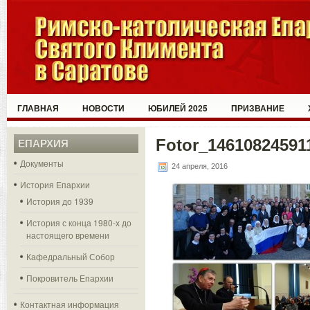
ГЛАВНАЯ
НОВОСТИ
ЮБИЛЕЙ 2025
ПРИЗВАНИЕ
Fotor_14610824591
ЕПАРХИЯ
Документы
24 апреля, 2016
История Епархии
История до 1939
История с конца 1980-х до
настоящего времени
Кафедральный Собор
Покровитель Епархии
Контактная информация