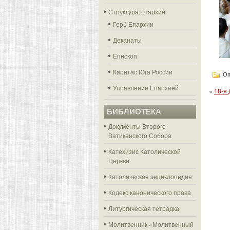
Структура Епархии
Герб Епархии
Деканаты
Епископ
Каритас Юга России
Оп
Управление Епархией
«
18-я
БИБЛИОТЕКА
Документы Второго
Ватиканского Собора
Катехизис Католической
Церкви
Католическая энциклопедия
Кодекс канонического права
Литургическая тетрадка
Молитвенник «Молитвенный