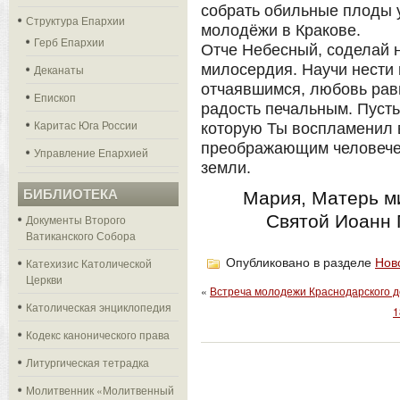
собрать обильные плоды 
Структура Епархии
молодёжи в Кракове.
Герб Епархии
Отче Небесный, соделай 
милосердия. Научи нести
Деканаты
отчаявшимся, любовь ра
Епископ
радость печальным. Пуст
Каритас Юга России
которую Ты воспламенил в
преображающим человече
Управление Епархией
земли.
БИБЛИОТЕКА
Мария, Матерь ми
Святой Иоанн П
Документы Второго
Ватиканского Собора
Катехизис Католической
Опубликовано в разделе
Нов
Церкви
«
Встреча молодежи Краснодарского д
Католическая энциклопедия
1
Кодекс канонического права
Литургическая тетрадка
Молитвенник «Молитвенный