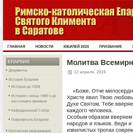
ГЛАВНАЯ
НОВОСТИ
ЮБИЛЕЙ 2025
ПРИЗВАНИЕ
Молитва Всемирн
ЕПАРХИЯ
Документы
12 апреля, 2016
История Епархии
История до 1939
«Боже, Отче милосердн
История с конца 1980-х до
Христе явил Твою любовь 
настоящего времени
Духе Святом, Тебе вверяе
Кафедральный Собор
каждого человека.
Особым образом вверяем 
Покровитель Епархии
народов и языков. Веди 
извилистых тропах соврем
Контактная информация