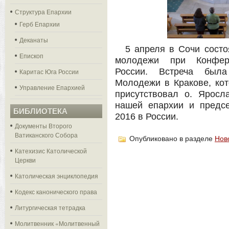
Структура Епархии
Герб Епархии
Деканаты
5 апреля в Сочи состо
Епископ
молодежи при Конфере
России. Встреча был
Каритас Юга России
Молодежи в Кракове, кот
Управление Епархией
присутствовал о. Яросл
нашей епархии и предс
БИБЛИОТЕКА
2016 в России.
Документы Второго
Ватиканского Собора
Опубликовано в разделе
Нов
Катехизис Католической
Церкви
Католическая энциклопедия
Кодекс канонического права
Литургическая тетрадка
Молитвенник «Молитвенный