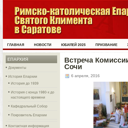
ГЛАВНАЯ
НОВОСТИ
ЮБИЛЕЙ 2025
ПРИЗВАНИЕ
Встреча Комисси
ЕПАРХИЯ
Сочи
Документы
6 апреля, 2016
История Епархии
История до 1939
История с конца 1980-х до
настоящего времени
Кафедральный Собор
Покровитель Епархии
Контактная информация