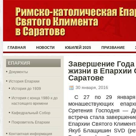
ГЛАВНАЯ
НОВОСТИ
ЮБИЛЕЙ 2025
ПРИЗВАНИЕ
Завершение Года
ЕПАРХИЯ
жизни в Епархии 
Документы
Саратове
История Епархии
30 января, 2016
История до 1939
С 27 по 29 января 
История с конца 1980-х до
настоящего времени
монашествующих епарх
Сретения Господня — Д
Кафедральный Собор
встреча стала завершени
Покровитель Епархии
Епархии Святого Климента
Якуб Блащишин
SVD
(ре
Контактная информация