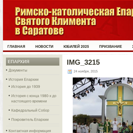
ГЛАВНАЯ
НОВОСТИ
ЮБИЛЕЙ 2025
ПРИЗВАНИЕ
IMG_3215
ЕПАРХИЯ
Документы
24 ноября, 2015
История Епархии
История до 1939
История с конца 1980-х до
настоящего времени
Кафедральный Собор
Покровитель Епархии
Контактная информация