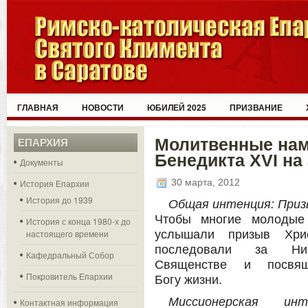
ГЛАВНАЯ
НОВОСТИ
ЮБИЛЕЙ 2025
ПРИЗВАНИЕ
Молитвенные нам
ЕПАРХИЯ
Бенедикта XVI на
Документы
30 марта, 2012
История Епархии
История до 1939
Общая интенция: Приз
Чтобы многие молодые
История с конца 1980-х до
настоящего времени
услышали призыв Хри
последовали за Н
Кафедральный Собор
Священстве и посвящ
Покровитель Епархии
Богу жизни.
Миссионерская инте
Контактная информация