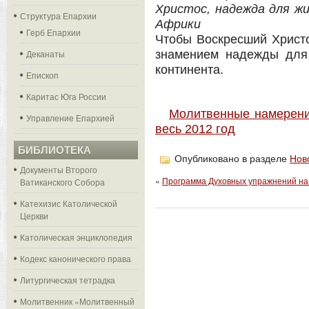
Христос, надежда для ж
Структура Епархии
Африки
Герб Епархии
Чтобы Воскресший Христ
Деканаты
знамением надежды для
континента.
Епископ
Каритас Юга России
Молитвенные намерени
Управление Епархией
весь 2012 год
БИБЛИОТЕКА
Опубликовано в разделе
Нов
Документы Второго
«
Программа Духовных упражнений на 
Ватиканского Собора
Катехизис Католической
Церкви
Католическая энциклопедия
Кодекс канонического права
Литургическая тетрадка
Молитвенник «Молитвенный