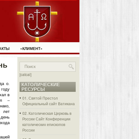
АКТЫ
«КЛИМЕНТ»
нь
[catcal]
да о.
КАТОЛИЧЕСКИЕ
РЕСУРСЫ
 году
хал в
01. Святой Престол
ал –
Официальный сайт Ватикана
ако,
0 лет
02. Католическая Церковь в
 день
России
Сайт Конференции
хода
католических епископов
России
нашей