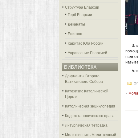
Структура Епархии
Герб Епархии
Деканаты
Епископ
Каритас Юга России
Вл
помощ
Управление Епархией
являе
назыв
БИБЛИОТЕКА
Бла
Документы Второго
Ватиканского Собора
Оп
Катехизис Католической
«
Моли
Церкви
Католическая энциклопедия
Кодекс канонического права
Литургическая тетрадка
Молитвенник «Молитвенный