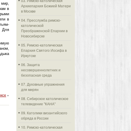
03. Римско-католическая
 мир,
Архиепархия Божией Матери
нам в
в Москве
рыми
или в
04. Пресслужба римско-
ьям-
католической
. Для
Преображенской Епархии в
Новосибирске
нимую
05. Римско-католическая
аном,
Епархия Святого Иосифа в
адыка
Иркутске
06. Защита
несовершеннолетних и
безопасная среда
07. Духовные упражнения
для мирян
рксе
»
08. Сибирское католическое
телевидение "КАНА"
09. Католики византийского
обряда в России
10. Римско-католическая