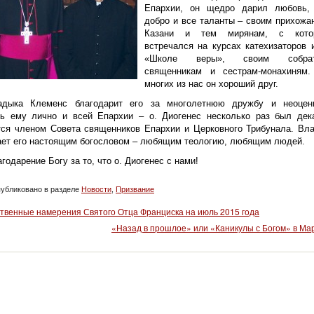
Епархии, он щедро дарил любовь,
добро и все таланты – своим прихожа
Казани и тем мирянам, с кото
встречался на курсах катехизаторов 
«Школе веры», своим собрат
священникам и сестрам-монахиням
многих из нас он хороший друг.
адыка Клеменс благодарит его за многолетнюю дружбу и неоце
ь ему лично и всей Епархии – о. Диогенес несколько раз был дек
тся членом Совета священников Епархии и Церковного Трибунала. Вл
ает его настоящим богословом – любящим теологию, любящим людей.
годарение Богу за то, что о. Диогенес с нами!
убликовано в разделе
Новости
,
Призвание
твенные намерения Святого Отца Франциска на июль 2015 года
«Назад в прошлое» или «Каникулы с Богом» в Ма