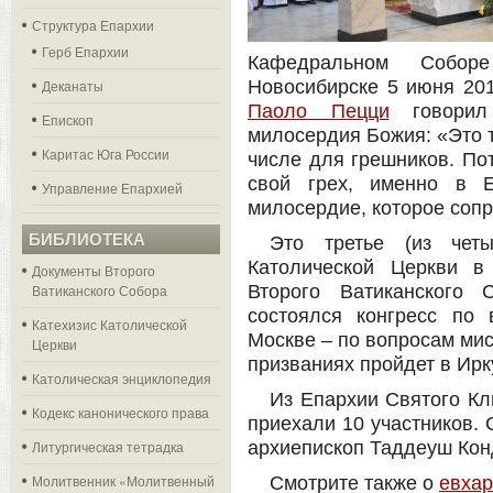
Структура Епархии
Герб Епархии
Кафедральном Собор
Деканаты
Новосибирске 5 июня 20
Паоло Пецци
говорил 
Епископ
милосердия Божия: «Это т
Каритас Юга России
числе для грешников. Пот
свой грех, именно в Е
Управление Епархией
милосердие, которое сопр
БИБЛИОТЕКА
Это третье (из четы
Католической Церкви в
Документы Второго
Ватиканского Собора
Второго Ватиканского 
состоялся конгресс по
Катехизис Католической
Москве – по вопросам мис
Церкви
призваниях пройдет в Ирк
Католическая энциклопедия
Из Епархии Святого Кл
Кодекс канонического права
приехали 10 участников. 
Литургическая тетрадка
архиепископ Таддеуш Кон
Молитвенник «Молитвенный
Смотрите также о
евхар