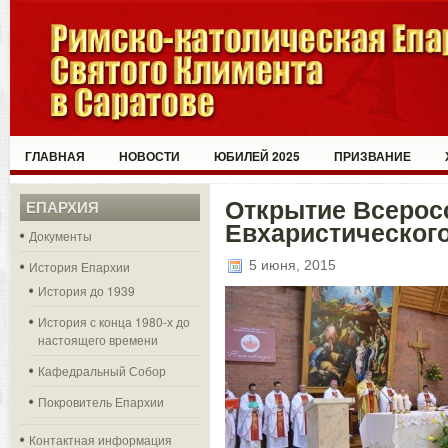
ГЛАВНАЯ
НОВОСТИ
ЮБИЛЕЙ 2025
ПРИЗВАНИЕ
Открытие Всерос
ЕПАРХИЯ
Евхаристического
Документы
5 июня, 2015
История Епархии
История до 1939
История с конца 1980-х до
настоящего времени
Кафедральный Собор
Покровитель Епархии
Контактная информация