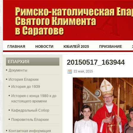
ГЛАВНАЯ
НОВОСТИ
ЮБИЛЕЙ 2025
ПРИЗВАНИЕ
20150517_163944
ЕПАРХИЯ
Документы
22 мая, 2015
История Епархии
История до 1939
История с конца 1980-х до
настоящего времени
Кафедральный Собор
Покровитель Епархии
Контактная информация