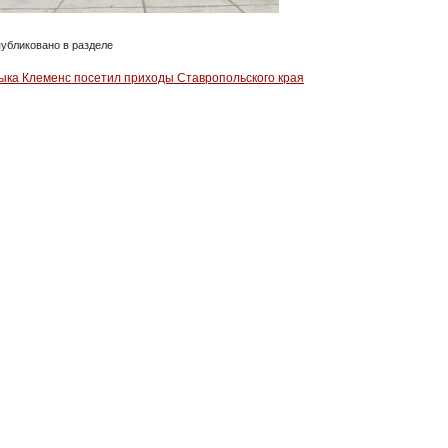
убликовано в разделе
ыка Клеменс посетил приходы Ставропольского края